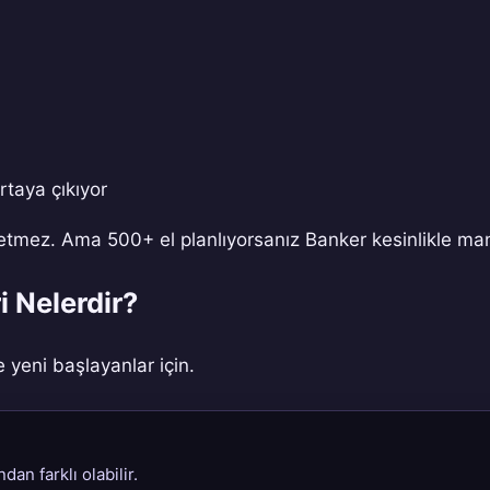
taya çıkıyor
tmez. Ama 500+ el planlıyorsanız Banker kesinlikle mant
i Nelerdir?
e yeni başlayanlar için.
dan farklı olabilir.