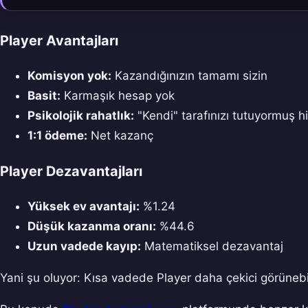
Player Avantajları
Komisyon yok:
Kazandığınızın tamamı sizin
Basit:
Karmaşık hesap yok
Psikolojik rahatlık:
"Kendi" tarafınızı tutuyormuş hi
1:1 ödeme:
Net kazanç
Player Dezavantajları
Yüksek ev avantajı:
%1.24
Düşük kazanma oranı:
%44.6
Uzun vadede kayıp:
Matematiksel dezavantaj
Yani şu oluyor: Kısa vadede Player daha çekici görünebi