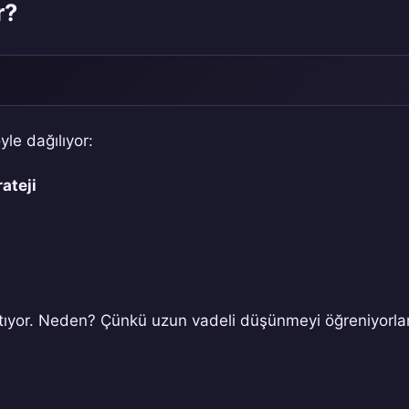
r?
yle dağılıyor:
rateji
artıyor. Neden? Çünkü uzun vadeli düşünmeyi öğreniyorlar