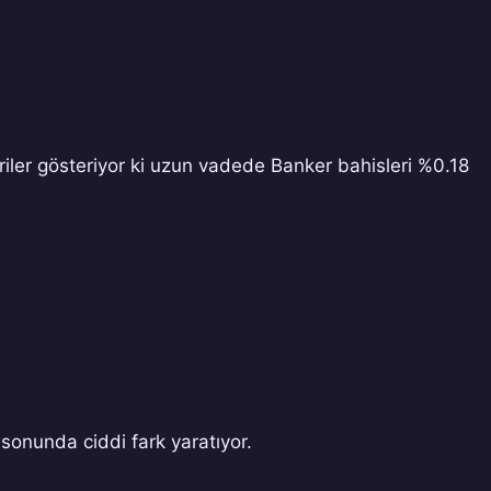
riler gösteriyor ki uzun vadede Banker bahisleri %0.18
sonunda ciddi fark yaratıyor.