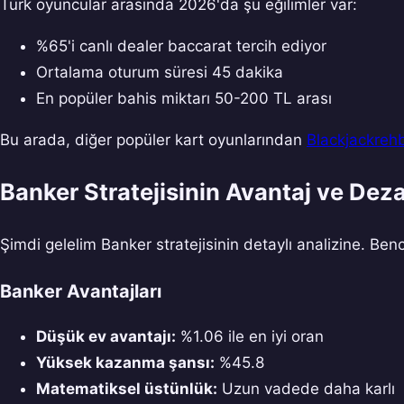
Türk oyuncular arasında 2026'da şu eğilimler var:
%65'i canlı dealer baccarat tercih ediyor
Ortalama oturum süresi 45 dakika
En popüler bahis miktarı 50-200 TL arası
Bu arada, diğer popüler kart oyunlarından
Blackjackrehb
Banker Stratejisinin Avantaj ve Deza
Şimdi gelelim Banker stratejisinin detaylı analizine. Ben
Banker Avantajları
Düşük ev avantajı:
%1.06 ile en iyi oran
Yüksek kazanma şansı:
%45.8
Matematiksel üstünlük:
Uzun vadede daha karlı