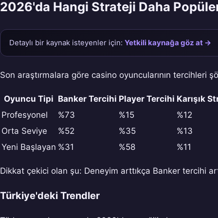
2026'da Hangi Strateji Daha Popüle
Detaylı bir kaynak isteyenler için:
Yetkili kaynağa göz at →
Son araştırmalara göre casino oyuncularının tercihleri şö
Oyuncu Tipi
Banker Tercihi
Player Tercihi
Karışık St
Profesyonel
%73
%15
%12
Orta Seviye
%52
%35
%13
Yeni Başlayan
%31
%58
%11
Dikkat çekici olan şu: Deneyim arttıkça Banker tercihi 
Türkiye'deki Trendler