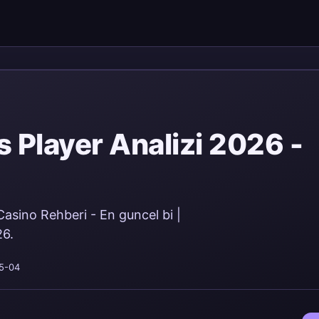
 Player Analizi 2026 -
Casino Rehberi - En guncel bi |
26.
05-04