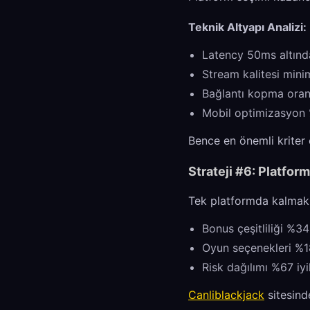
Teknik Altyapı Analizi:
Latency 50ms altınd
Stream kalitesi min
Bağlantı kopma oranı
Mobil optimizasyon
Bence en önemli kriter c
Strateji #6: Platfor
Tek platformda kalmak 
Bonus çeşitliliği %34
Oyun seçenekleri %1
Risk dağılımı %67 iyi
Canliblackjack
sitesinde