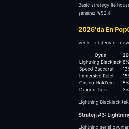
Basic strategy ile hou
şansınız %52.4.
2026'da En Popül
Veriler gösteriyor ki oy
Oyun
20
Lightning Blackjack
8
Speed Baccarat
12
Immersive Rulet
15
Casino Hold'em
5
Dragon Tiger
3
Lightning Blackjack'teki
Strateji #3: Lightni
Lightning serisi oyunlar