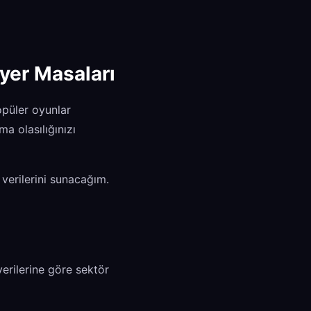
iyer Masaları
püler oyunlar
a olasılığınızı
verilerini sunacağım.
erilerine göre sektör