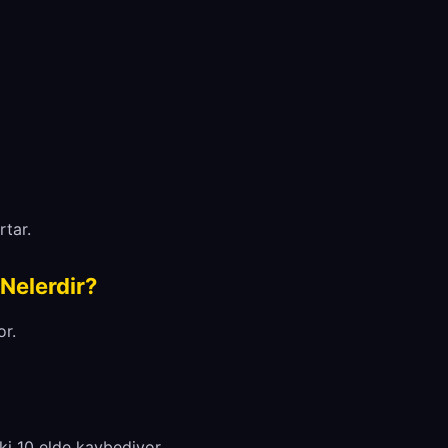
rtar.
Nelerdir?
or.
ki 10 elde kaybediyor.