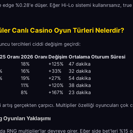
se edge %0.28'e düşer. Eğer Hi-Lo sistemi kullanırsanız, tr
er Canlı Casino Oyun Türleri Nelerdir?
uncu tercihleri ciddi değişim geçirdi:
25 Oranı
2026 Oranı
Değişim
Ortalama Oturum Süresi
%
18%
+125%
47 dakika
%
16%
+33%
32 dakika
%
19%
+27%
54 dakika
%
11%
+120%
38 dakika
%
8%
+167%
23 dakika
 artış gerçekten çarpıcı. Multiplier özelliği oyuncuları çok 
ng Oyunları Yaklaşımı
da RNG multiplier'lar devreye girer. Eğer side bet'leri %15 o