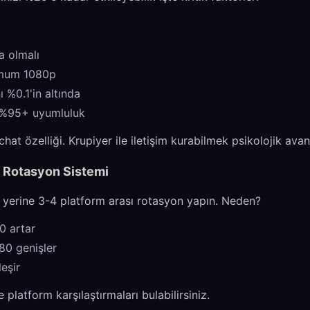
a olmalı
imum 1080p
 %0.1'in altında
 %95+ uyumluluk
hat özelliği. Krupiyer ile iletişim kurabilmek psikolojik avan
m Rotasyon Sistemi
yerine 3-4 platform arası rotasyon yapın. Neden?
0 artar
80 genişler
leşir
 platform karşılaştırmaları bulabilirsiniz.