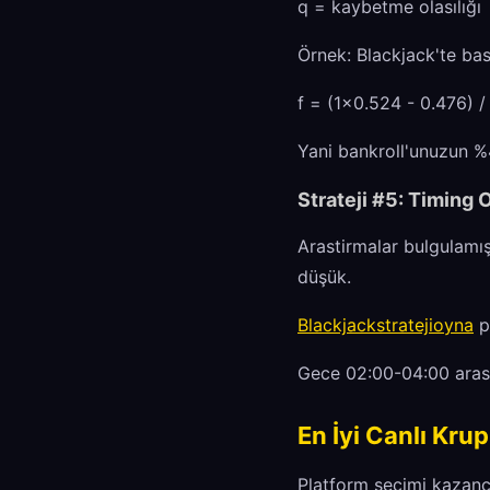
q = kaybetme olasılığı
Örnek: Blackjack'te bas
f = (1×0.524 - 0.476) /
Yani bankroll'unuzun %4
Strateji #5: Timing
Arastirmalar bulgulamış
düşük.
Blackjackstratejioyna
pl
Gece 02:00-04:00 arası
En İyi Canlı Kru
Platform seçimi kazancın