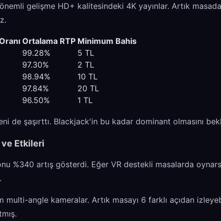
önemli gelişme HD+ kalitesindeki 4K yayınlar. Artık masada
z.
 Oranı
Ortalama RTP
Minimum Bahis
99.28%
5 TL
97.30%
2 TL
98.94%
10 TL
97.84%
20 TL
96.50%
1 TL
eni de şaşırttı. Blackjack'in bu kadar dominant olmasını be
 ve Etkileri
u %340 artış gösterdi. Eğer VR destekli masalarda oynars
.
multi-angle kameralar. Artık masayı 6 farklı açıdan izleye
tmış.