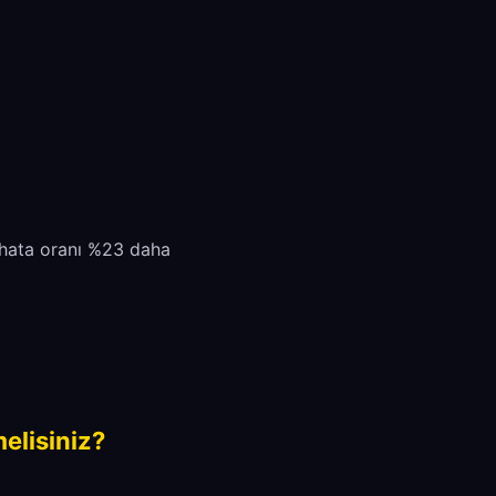
r hata oranı %23 daha
elisiniz?