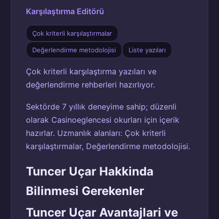
Karşılaştırma Editörü
Çok kriterli karşılaştırmalar
Değerlendirme metodolojisi
Liste yazıları
Çok kriterli karşılaştırma yazıları ve
değerlendirme rehberleri hazırlıyor.
Sektörde 7 yıllık deneyime sahip; düzenli
olarak Casinoeglencesi okurları için içerik
hazırlar. Uzmanlık alanları: Çok kriterli
karşılaştırmalar, Değerlendirme metodolojisi.
Tuncer Uçar Hakkinda
Bilinmesi Gerekenler
Tuncer Uçar Avantajlari ve