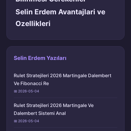
Selin Erdem Avantajlari ve
Ozellikleri
Selin Erdem Yazıları
Rulet Stratejileri 2026 Martingale Dalembert
Ve Fibonacci Re
📅 2026-05-04
Rulet Stratejileri 2026 Martingale Ve
Dalembert Sistemi Anal
📅 2026-05-04