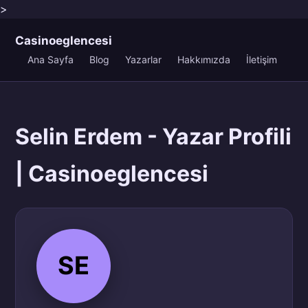
>
Casinoeglencesi
Ana Sayfa
Blog
Yazarlar
Hakkımızda
İletişim
Selin Erdem - Yazar Profili
| Casinoeglencesi
SE