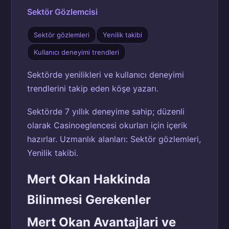
Sektör Gözlemcisi
Sektör gözlemleri
Yenilik takibi
Kullanıcı deneyimi trendleri
Sektörde yenilikleri ve kullanıcı deneyimi
trendlerini takip eden köşe yazarı.
Sektörde 7 yıllık deneyime sahip; düzenli
olarak Casinoeglencesi okurları için içerik
hazırlar. Uzmanlık alanları: Sektör gözlemleri,
Yenilik takibi.
Mert Okan Hakkinda
Bilinmesi Gerekenler
Mert Okan Avantajlari ve