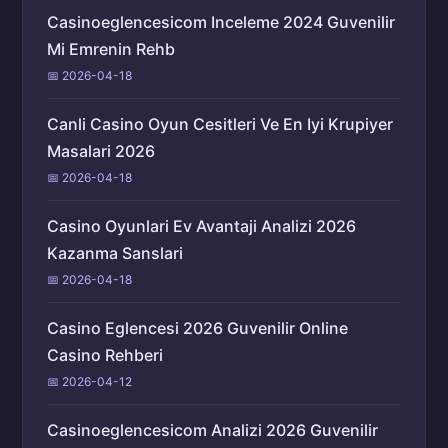
Casinoeglencesicom Inceleme 2024 Guvenilir
Mi Emrenin Rehb
📅 2026-04-18
Canli Casino Oyun Cesitleri Ve En Iyi Krupiyer
Masalari 2026
📅 2026-04-18
Casino Oyunlari Ev Avantaji Analizi 2026
Kazanma Sanslari
📅 2026-04-18
Casino Eglencesi 2026 Guvenilir Online
Casino Rehberi
📅 2026-04-12
Casinoeglencesicom Analizi 2026 Guvenilir