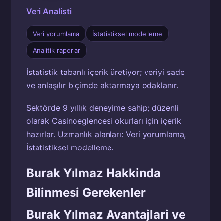
Veri Analisti
Veri yorumlama
İstatistiksel modelleme
Analitik raporlar
İstatistik tabanlı içerik üretiyor; veriyi sade
ve anlaşılır biçimde aktarmaya odaklanır.
Sektörde 9 yıllık deneyime sahip; düzenli
olarak Casinoeglencesi okurları için içerik
hazırlar. Uzmanlık alanları: Veri yorumlama,
İstatistiksel modelleme.
Burak Yılmaz Hakkinda
Bilinmesi Gerekenler
Burak Yılmaz Avantajlari ve