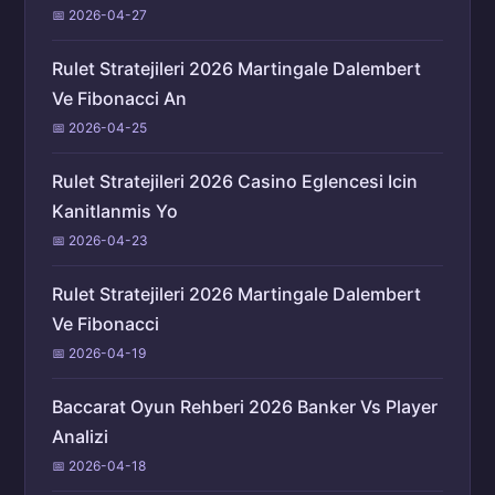
📅 2026-04-27
Rulet Stratejileri 2026 Martingale Dalembert
Ve Fibonacci An
📅 2026-04-25
Rulet Stratejileri 2026 Casino Eglencesi Icin
Kanitlanmis Yo
📅 2026-04-23
Rulet Stratejileri 2026 Martingale Dalembert
Ve Fibonacci
📅 2026-04-19
Baccarat Oyun Rehberi 2026 Banker Vs Player
Analizi
📅 2026-04-18