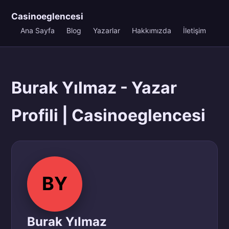
Casinoeglencesi
Ana Sayfa
Blog
Yazarlar
Hakkımızda
İletişim
Burak Yılmaz - Yazar
Profili | Casinoeglencesi
BY
Burak Yılmaz