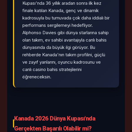
Kupası'nda 36 yıllık aradan sonra ilk kez
finale katılan Kanada, genç ve dinamik
kadrosuyla bu turnuvada çok daha iddialı bir
performans sergilemeyi hedefliyor.
Alphonso Davies gibi dünya starlarına sahip
olan takım, ev sahibi avantajıyla canlı bahis
dünyasında da büyük ilgi görüyor. Bu
rehberde Kanada'nın takım profilini, güçlü
ve zayıf yanlarını, oyuncu kadrosunu ve
canlı casino bahis stratejilerini
öğreneceksin.
Kanada 2026 Dünya Kupası'nda
Gerçekten Başarılı Olabilir mi?