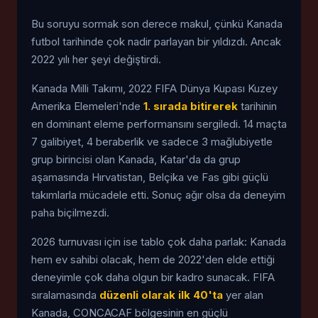
Bu soruyu sormak son derece makul, çünkü Kanada
futbol tarihinde çok nadir parlayan bir yıldızdı. Ancak
2022 yılı her şeyi değiştirdi.
Kanada Milli Takımı, 2022 FIFA Dünya Kupası Kuzey
Amerika Elemeleri'nde
1. sırada bitirerek
tarihinin
en dominant eleme performansını sergiledi. 14 maçta
7 galibiyet, 4 beraberlik ve sadece 3 mağlubiyetle
grup birincisi olan Kanada, Katar'da da grup
aşamasında Hırvatistan, Belçika ve Fas gibi güçlü
takımlarla mücadele etti. Sonuç ağır olsa da deneyim
paha biçilmezdi.
2026 turnuvası için ise tablo çok daha parlak: Kanada
hem ev sahibi olacak, hem de 2022'den elde ettiği
deneyimle çok daha olgun bir kadro sunacak. FIFA
sıralamasında
düzenli olarak ilk 40'ta
yer alan
Kanada, CONCACAF bölgesinin en güçlü