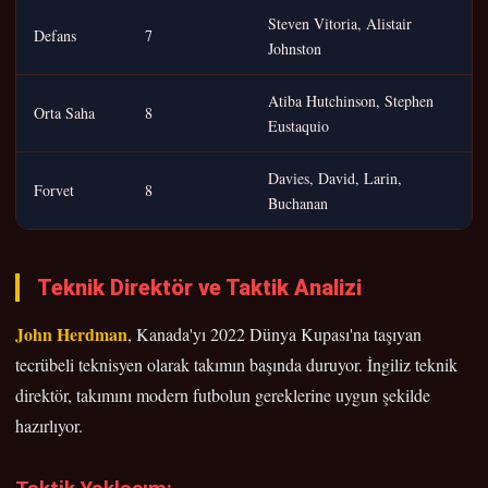
Steven Vitoria, Alistair
Defans
7
Johnston
Atiba Hutchinson, Stephen
Orta Saha
8
Eustaquio
Davies, David, Larin,
Forvet
8
Buchanan
Teknik Direktör ve Taktik Analizi
John Herdman
, Kanada'yı 2022 Dünya Kupası'na taşıyan
tecrübeli teknisyen olarak takımın başında duruyor. İngiliz teknik
direktör, takımını modern futbolun gereklerine uygun şekilde
hazırlıyor.