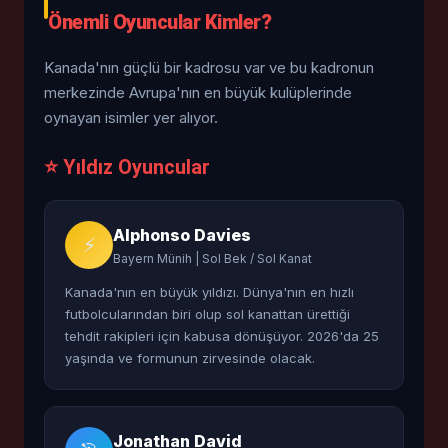
Önemli Oyuncular Kimler?
Kanada'nın güçlü bir kadrosu var ve bu kadronun
merkezinde Avrupa'nın en büyük kulüplerinde
oynayan isimler yer alıyor.
⭐ Yıldız Oyuncular
Alphonso Davies
⚡
Bayern Münih | Sol Bek / Sol Kanat
Kanada'nın en büyük yıldızı. Dünya'nın en hızlı
futbolcularından biri olup sol kanattan ürettiği
tehdit rakipleri için kabusa dönüşüyor. 2026'da 25
yaşında ve formunun zirvesinde olacak.
Jonathan David