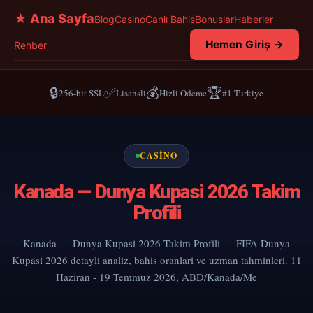
★ Ana Sayfa
Blog
Casino
Canlı Bahis
Bonuslar
Haberler
Hemen Giriş →
Rehber
🔒
✅
💰
🏆
256-bit SSL
Lisansli
Hizli Odeme
#1 Turkiye
CASINO
Kanada — Dunya Kupasi 2026 Takim
Profili
Kanada — Dunya Kupasi 2026 Takim Profili — FIFA Dunya
Kupasi 2026 detayli analiz, bahis oranlari ve uzman tahminleri. 11
Haziran - 19 Temmuz 2026, ABD/Kanada/Me