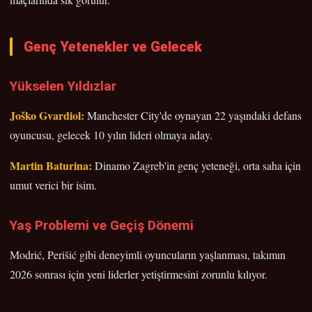
Genç Yetenekler ve Gelecek
Yükselen Yıldızlar
Joško Gvardiol:
Manchester City'de oynayan 22 yaşındaki defans
oyuncusu, gelecek 10 yılın lideri olmaya aday.
Martin Baturina:
Dinamo Zagreb'in genç yeteneği, orta saha için
umut verici bir isim.
Yaş Problemi ve Geçiş Dönemi
Modrić, Perišić gibi deneyimli oyuncuların yaşlanması, takımın
2026 sonrası için yeni liderler yetiştirmesini zorunlu kılıyor.