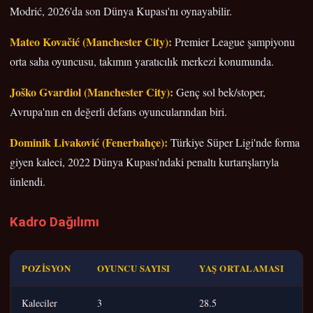
Modrić, 2026'da son Dünya Kupası'nı oynayabilir.
Mateo Kovačić (Manchester City):
Premier League şampiyonu
orta saha oyuncusu, takımın yaratıcılık merkezi konumunda.
Joško Gvardiol (Manchester City):
Genç sol bek/stoper,
Avrupa'nın en değerli defans oyuncularından biri.
Dominik Livaković (Fenerbahçe):
Türkiye Süper Ligi'nde forma
giyen kaleci, 2022 Dünya Kupası'ndaki penaltı kurtarışlarıyla
ünlendi.
Kadro Dağılımı
POZISYON
OYUNCU SAYISI
YAŞ ORTALAMASI
Kaleciler
3
28.5