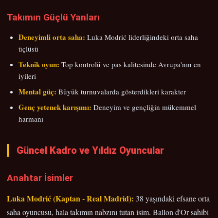
Takımın Güçlü Yanları
Deneyimli orta saha:
Luka Modrić liderliğindeki orta saha
üçlüsü
Teknik oyun:
Top kontrolü ve pas kalitesinde Avrupa'nın en
iyileri
Mental güç:
Büyük turnuvalarda gösterdikleri karakter
Genç yetenek karışımı:
Deneyim ve gençliğin mükemmel
harmanı
Güncel Kadro ve Yıldız Oyuncular
Anahtar İsimler
Luka Modrić (Kaptan - Real Madrid):
38 yaşındaki efsane orta
saha oyuncusu, hala takımın nabzını tutan isim. Ballon d'Or sahibi