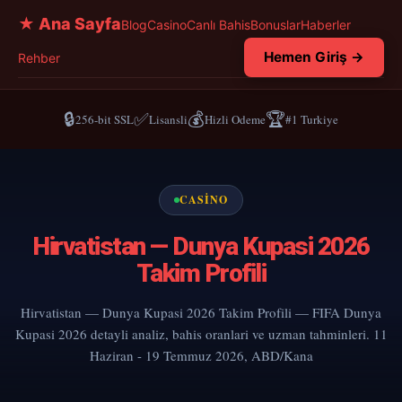
★ Ana Sayfa
Blog
Casino
Canlı Bahis
Bonuslar
Haberler
Hemen Giriş →
Rehber
🔒
✅
💰
🏆
256-bit SSL
Lisansli
Hizli Odeme
#1 Turkiye
CASINO
Hirvatistan — Dunya Kupasi 2026
Takim Profili
Hirvatistan — Dunya Kupasi 2026 Takim Profili — FIFA Dunya
Kupasi 2026 detayli analiz, bahis oranlari ve uzman tahminleri. 11
Haziran - 19 Temmuz 2026, ABD/Kana