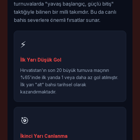
turnuvalarda "yavaş başlangıç, güçlü bitiş"
taktiğiyle bilinen bir milli takımdır. Bu da canlı
bahis severlere önemli fırsatlar sunar.
⚡
İlk Yarı Düşük Gol
Hırvatistan'ın son 20 büyük turnuva maçının
%65'inde ilk yarıda 1 veya daha az gol atılmıştır.
İlk yarı "alt" bahsi tarihsel olarak
kazandırmaktadır.
🎯
İkinci Yarı Canlanma