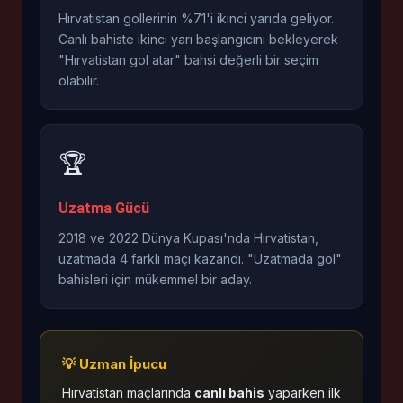
Hırvatistan gollerinin %71'i ikinci yarıda geliyor.
Canlı bahiste ikinci yarı başlangıcını bekleyerek
"Hırvatistan gol atar" bahsi değerli bir seçim
olabilir.
🏆
Uzatma Gücü
2018 ve 2022 Dünya Kupası'nda Hırvatistan,
uzatmada 4 farklı maçı kazandı. "Uzatmada gol"
bahisleri için mükemmel bir aday.
💡 Uzman İpucu
Hırvatistan maçlarında
canlı bahis
yaparken ilk