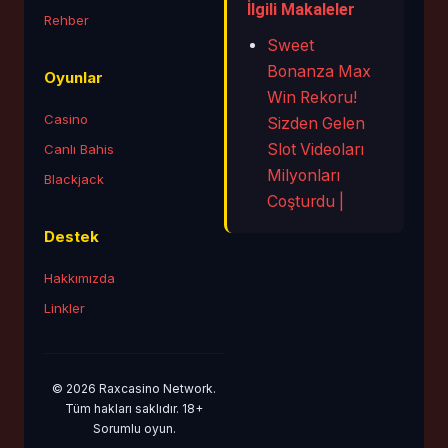
İlgili Makaleler
Rehber
Sweet
Bonanza Max
Oyunlar
Win Rekoru!
Casino
Sizden Gelen
Slot Videoları
Canlı Bahis
Milyonları
Blackjack
Coşturdu |
Destek
Hakkımızda
Linkler
© 2026 Raxcasino Network.
Tüm hakları saklıdır. 18+
Sorumlu oyun.