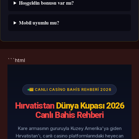
Hoşgeldin bonusu var mı?
Mobil uyumlu mu?
```html
🎰 CANLI CASINO BAHIS REHBERI 2026
Hırvatistan
Dünya Kupası 2026
Canlı Bahis Rehberi
Kare armasının gururuyla Kuzey Amerika'ya giden
Hırvatistan'ı, canlı casino platformlarındaki heyecan