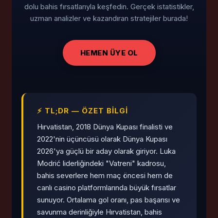
dolu bahis fırsatlarıyla keşfedin. Gerçek istatistikler,
uzman analizler ve kazandıran stratejiler burada!
HEMEN ÜYE OL
⚡ TL;DR — ÖZET BILGI
Hırvatistan, 2018 Dünya Kupası finalisti ve
2022'nin üçüncüsü olarak Dünya Kupası
2026'ya güçlü bir aday olarak giriyor. Luka
Modrić liderliğindeki "Vatreni" kadrosu,
bahis severlere hem maç öncesi hem de
canlı casino platformlarında büyük fırsatlar
sunuyor. Ortalama gol oranı, pas başarısı ve
savunma derinliğiyle Hırvatistan, bahis