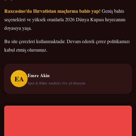
Raxcasino'da Hırvatistan maçlarına bahis yap!
Geniş bahis
seçenekleri ve yüksek oranlarla 2026 Dünya Kupası heyecanını
doyasıya yaşa.
Bu site çerezleri kullanmaktadır. Devam ederek çerez politikamızı
kabul etmiş olursunuz.
Emre Akin
EA
Spor & Bahis Analisti | 10+ yil deneyim
Hemen Bahis Yapmaya
Basla