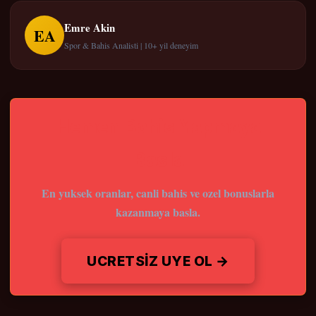
Emre Akin
EA
Spor & Bahis Analisti | 10+ yil deneyim
Hemen Bahis Yapmaya
Basla
En yuksek oranlar, canli bahis ve ozel bonuslarla
kazanmaya basla.
UCRETSIZ UYE OL →