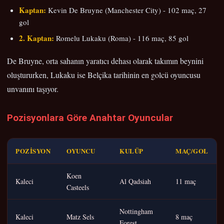
Kaptan:
Kevin De Bruyne (Manchester City) - 102 maç, 27
gol
2. Kaptan:
Romelu Lukaku (Roma) - 116 maç, 85 gol
De Bruyne, orta sahanın yaratıcı dehası olarak takımın beynini
oluştururken, Lukaku ise Belçika tarihinin en golcü oyuncusu
unvanını taşıyor.
Pozisyonlara Göre Anahtar Oyuncular
POZISYON
OYUNCU
KULÜP
MAÇ/GOL
Koen
Kaleci
Al Qadsiah
11 maç
Casteels
Nottingham
Kaleci
Matz Sels
8 maç
Forest