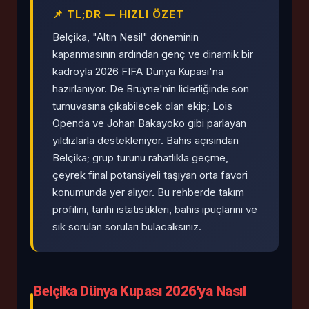
📌 TL;DR — HIZLI ÖZET
Belçika, "Altın Nesil" döneminin
kapanmasının ardından genç ve dinamik bir
kadroyla 2026 FIFA Dünya Kupası'na
hazırlanıyor. De Bruyne'nin liderliğinde son
turnuvasına çıkabilecek olan ekip; Lois
Openda ve Johan Bakayoko gibi parlayan
yıldızlarla destekleniyor. Bahis açısından
Belçika; grup turunu rahatlıkla geçme,
çeyrek final potansiyeli taşıyan orta favori
konumunda yer alıyor. Bu rehberde takım
profilini, tarihi istatistikleri, bahis ipuçlarını ve
sık sorulan soruları bulacaksınız.
Belçika Dünya Kupası 2026'ya Nasıl