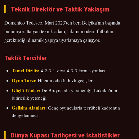
Teknik Direktör ve Taktik Yaklaşım
Domenico Tedesco, Mart 2023'ten beri Belçika'nın başında
bulunuyor. İtalyan teknik adam, takımı modern futbolun
gerektirdiği dinamik yapıya uyarlamaya çalışıyor.
Taktik Tercihler
Temel Diziliş:
4-2-3-1 veya 4-3-3 formasyonları
Oyun Tarzı:
Hücum odaklı, hızlı geçişler
Güçlü Yönler:
De Bruyne'nin yaratıcılığı, Lukaku'nun
bitiricilik yeteneği
Gelişim Alanları:
Genç oyuncularla tecrübeli kadronun
dengelenmesi
Dünya Kupası Tarihçesi ve İstatistikler