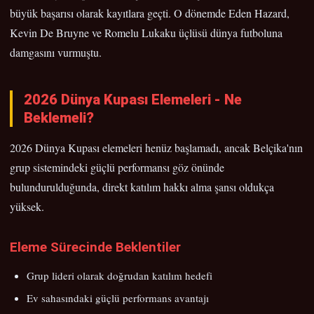
büyük başarısı olarak kayıtlara geçti. O dönemde Eden Hazard,
Kevin De Bruyne ve Romelu Lukaku üçlüsü dünya futboluna
damgasını vurmuştu.
2026 Dünya Kupası Elemeleri - Ne
Beklemeli?
2026 Dünya Kupası elemeleri henüz başlamadı, ancak Belçika'nın
grup sistemindeki güçlü performansı göz önünde
bulundurulduğunda, direkt katılım hakkı alma şansı oldukça
yüksek.
Eleme Sürecinde Beklentiler
Grup lideri olarak doğrudan katılım hedefi
Ev sahasındaki güçlü performans avantajı