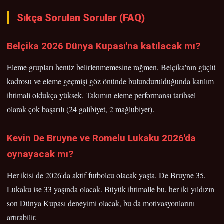
Sıkça Sorulan Sorular (FAQ)
Belçika 2026 Dünya Kupası'na katılacak mı?
Eleme grupları henüz belirlenmemesine rağmen, Belçika'nın güçlü
kadrosu ve eleme geçmişi göz önünde bulundurulduğunda katılım
ihtimali oldukça yüksek. Takımın eleme performansı tarihsel
olarak çok başarılı (24 galibiyet, 2 mağlubiyet).
Kevin De Bruyne ve Romelu Lukaku 2026'da
oynayacak mı?
Her ikisi de 2026'da aktif futbolcu olacak yaşta. De Bruyne 35,
Lukaku ise 33 yaşında olacak. Büyük ihtimalle bu, her iki yıldızın
son Dünya Kupası deneyimi olacak, bu da motivasyonlarını
artırabilir.