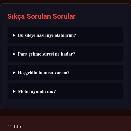
Sıkça Sorulan Sorular
Bu siteye nasıl üye olabilirim?
Para çekme süresi ne kadar?
Hoşgeldin bonusu var mı?
Mobil uyumlu mu?
```html