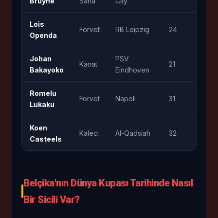
Bruyne
Saha
City
Lois
Forvet
RB Leipzig
24
⭐⭐⭐⭐
Openda
Johan
PSV
Kanat
21
⭐⭐⭐⭐
Bakayoko
Eindhoven
Romelu
Forvet
Napoli
31
⭐⭐⭐⭐
Lukaku
Koen
Kaleci
Al-Qadsiah
32
⭐⭐⭐
Casteels
Belçika'nın Dünya Kupası Tarihinde Nasıl
Bir Sicili Var?