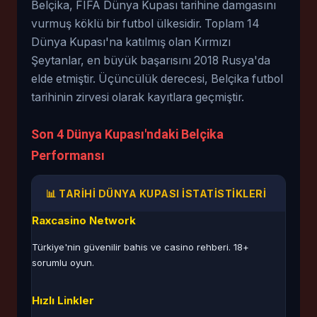
Belçika, FIFA Dünya Kupası tarihine damgasını
vurmuş köklü bir futbol ülkesidir. Toplam 14
Dünya Kupası'na katılmış olan Kırmızı
Şeytanlar, en büyük başarısını 2018 Rusya'da
elde etmiştir. Üçüncülük derecesi, Belçika futbol
tarihinin zirvesi olarak kayıtlara geçmiştir.
Son 4 Dünya Kupası'ndaki Belçika
Performansı
📊 TARIHI DÜNYA KUPASI İSTATISTIKLERI
Raxcasino Network
Türkiye'nin güvenilir bahis ve casino rehberi. 18+
sorumlu oyun.
Hızlı Linkler