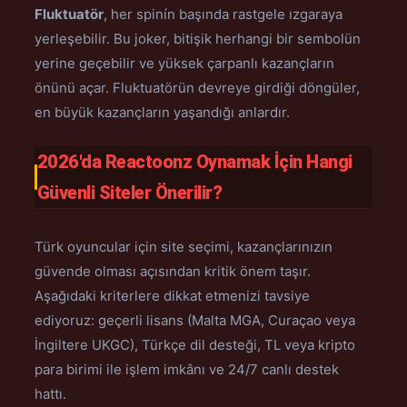
Fluktuatör
, her spinín başında rastgele ızgaraya
yerleşebilir. Bu joker, bitişik herhangi bir sembolün
yerine geçebilir ve yüksek çarpanlı kazançların
önünü açar. Fluktuatörün devreye girdiği döngüler,
en büyük kazançların yaşandığı anlardır.
2026'da Reactoonz Oynamak İçin Hangi
Güvenli Siteler Önerilir?
Türk oyuncular için site seçimi, kazançlarınızın
güvende olması açısından kritik önem taşır.
Aşağıdaki kriterlere dikkat etmenizi tavsiye
ediyoruz: geçerli lisans (Malta MGA, Curaçao veya
İngiltere UKGC), Türkçe dil desteği, TL veya kripto
para birimi ile işlem imkânı ve 24/7 canlı destek
hattı.