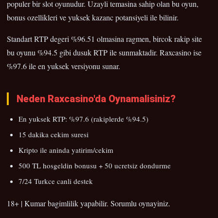
populer bir slot oyunudur. Uzayli temasina sahip olan bu oyun,
bonus ozellikleri ve yuksek kazanc potansiyeli ile bilinir.
Standart RTP degeri %96.51 olmasina ragmen, bircok rakip site
bu oyunu %94.5 gibi dusuk RTP ile sunmaktadir. Raxcasino ise
%97.6 ile en yuksek versiyonu sunar.
Neden Raxcasino'da Oynamalisiniz?
En yuksek RTP: %97.6 (rakiplerde %94.5)
15 dakika cekim suresi
Kripto ile aninda yatirim/cekim
500 TL hosgeldin bonusu + 50 ucretsiz dondurme
7/24 Turkce canli destek
18+ | Kumar bagimlilik yapabilir. Sorumlu oynayiniz.