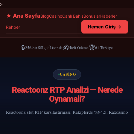
>
★ Ana Sayfa
Blog
Casino
Canlı Bahis
Bonuslar
Haberler
Hemen Giriş →
Rehber
🔒
✅
💰
🏆
256-bit SSL
Lisansli
Hizli Odeme
#1 Turkiye
CASINO
Reactoonz RTP Analizi — Nerede
Oynamali?
Reactoonz slot RTP karsilastirmasi: Rakiplerde %94.5, Raxcasino