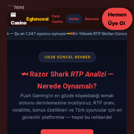
```html
Hemen
🎰
Canlı
Eglencesi
Slotlar
Bonuslar
Casino
Casino
Üye Ol
Shark — Şu an 1.247 oyuncu oynuyor
🦈
En Yüksek RTP Slotları Güncellen
2026 GÜNCEL REHBER
🦈 Razor Shark
RTP Analizi
—
Nerede Oynamalı?
Push Gaming'in en gözde köpekbalığı temalı
slotunu derinlemesine inceliyoruz. RTP oranı,
volatilite, bonus özellikleri ve Türk oyuncular için en
güvenilir platformlar — hepsi bu rehberde!