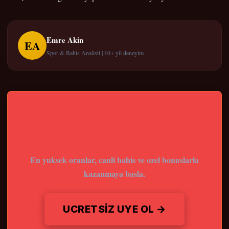
Emre Akin
EA
Spor & Bahis Analisti | 10+ yil deneyim
Hemen Bahis Yapmaya
Basla
En yuksek oranlar, canli bahis ve ozel bonuslarla
kazanmaya basla.
UCRETSIZ UYE OL →