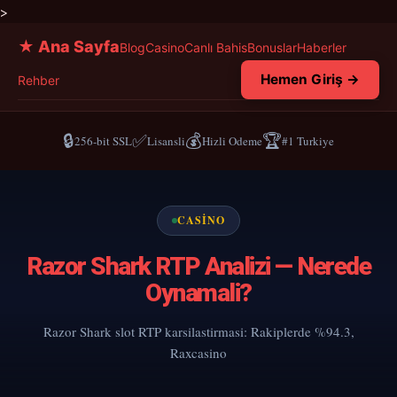
>
★ Ana Sayfa
Blog
Casino
Canlı Bahis
Bonuslar
Haberler
Hemen Giriş →
Rehber
🔒
✅
💰
🏆
256-bit SSL
Lisansli
Hizli Odeme
#1 Turkiye
CASINO
Razor Shark RTP Analizi — Nerede
Oynamali?
Razor Shark slot RTP karsilastirmasi: Rakiplerde %94.3,
Raxcasino