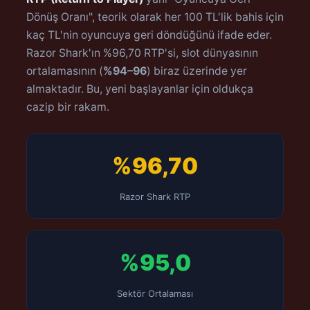
Dönüş Oranı", teorik olarak her 100 TL'lik bahis için
kaç TL'nin oyuncuya geri döndüğünü ifade eder.
Razor Shark'ın %96,70 RTP'si, slot dünyasının
ortalamasının (
%94–96
) biraz üzerinde yer
almaktadır. Bu, yeni başlayanlar için oldukça
cazip bir rakam.
%96,70
Razor Shark RTP
%95,0
Sektör Ortalaması