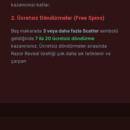
kazancınızı katlar.
2. Ücretsiz Döndürmeler (Free Spins)
Beş makarada
3 veya daha fazla Scatter
sembolü
geldiğinde
7 ila 20 ücretsiz döndürme
kazanırsınız. Ücretsiz döndürmeler sırasında
Razor Reveal özelliği çok daha sık tetiklenir ve
çarpan