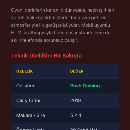
Oyun; derinlerin karanlık dünyasını, neon ışıltıları
ve tehlikeli köpekbalıklarını bir araya getiren
atmosferiyle ilk görüşte büyüler. Mobil uyumlu
HTML5 altyapısıyla hem masaüstünde hem de
akıllı telefonda sorunsuz çalışır.
Teknik Özellikler Bir Bakışta
ÖZELLIK
DEĞER
Geliştirici
Push Gaming
Çıkış Tarihi
2019
Makara / Sıra
5 × 4