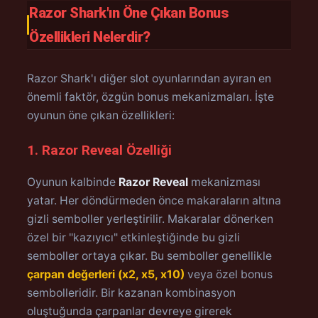
Razor Shark'ın Öne Çıkan Bonus
Özellikleri Nelerdir?
Razor Shark'ı diğer slot oyunlarından ayıran en
önemli faktör, özgün bonus mekanizmaları. İşte
oyunun öne çıkan özellikleri:
1. Razor Reveal Özelliği
Oyunun kalbinde
Razor Reveal
mekanizması
yatar. Her döndürmeden önce makaraların altına
gizli semboller yerleştirilir. Makaralar dönerken
özel bir "kazıyıcı" etkinleştiğinde bu gizli
semboller ortaya çıkar. Bu semboller genellikle
çarpan değerleri (x2, x5, x10)
veya özel bonus
sembolleridir. Bir kazanan kombinasyon
oluştuğunda çarpanlar devreye girerek