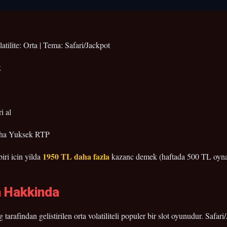
tilite: Orta | Tema: Safari/Jackpot
k
i al
aha Yuksek RTP
1950 TL daha fazla
ri icin yilda
kazanc demek (haftada 500 TL oyna
 Hakkinda
afindan gelistirilen orta volatiliteli populer bir slot oyunudur. Safari