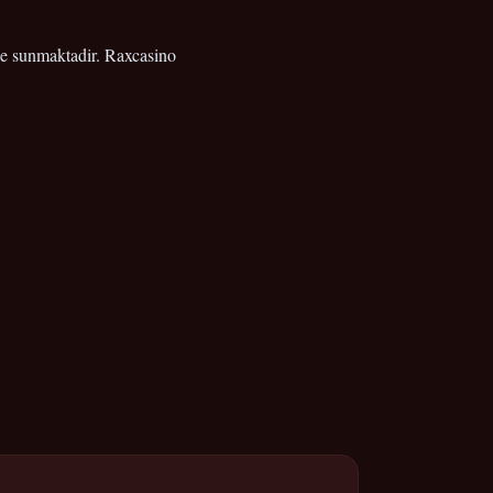
le sunmaktadir. Raxcasino