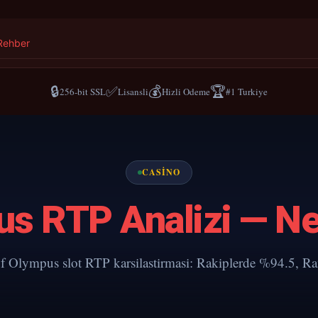
Rehber
🔒
✅
💰
🏆
256-bit SSL
Lisansli
Hizli Odeme
#1 Turkiye
CASINO
us RTP Analizi — N
f Olympus slot RTP karsilastirmasi: Rakiplerde %94.5, Ra