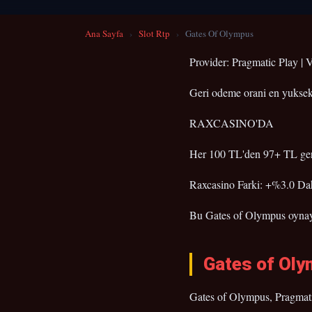
Ana Sayfa
›
Slot Rtp
›
Gates Of Olympus
Provider: Pragmatic Play | V
Geri odeme orani en yukse
RAXCASINO'DA
Her 100 TL'den 97+ TL ger
Raxcasino Farki: +%3.0 D
Bu Gates of Olympus oynaya
Gates of Ol
Gates of Olympus, Pragmatic 