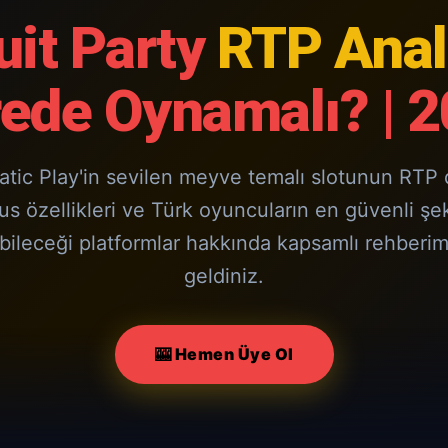
uit Party
RTP Anal
ede Oynamalı? | 
tic Play'in sevilen meyve temalı slotunun RTP 
s özellikleri ve Türk oyuncuların en güvenli şe
ileceği platformlar hakkında kapsamlı rehberi
geldiniz.
🎰 Hemen Üye Ol