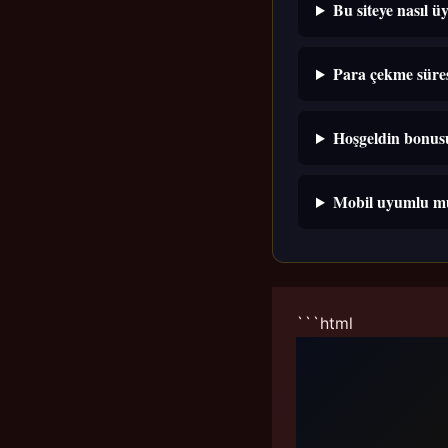
Bu siteye nasıl ü
Para çekme süre
Hoşgeldin bonus
Mobil uyumlu m
```html