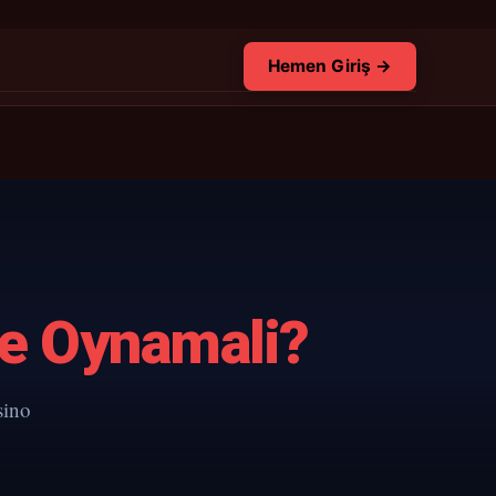
Hemen Giriş →
de Oynamali?
sino