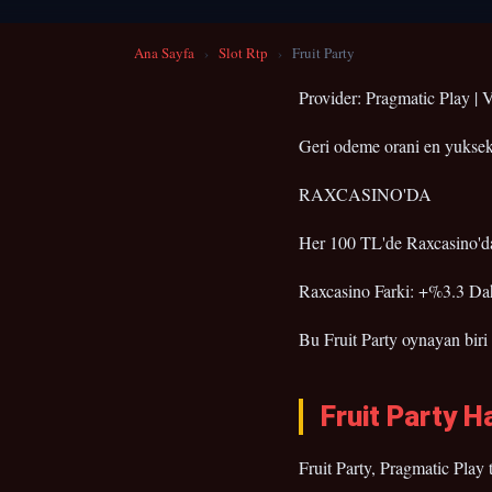
Ana Sayfa
›
Slot Rtp
›
Fruit Party
Provider: Pragmatic Play | 
Geri odeme orani en yukse
RAXCASINO'DA
Her 100 TL'de Raxcasino'da 
Raxcasino Farki: +%3.3 D
Bu Fruit Party oynayan biri 
Fruit Party H
Fruit Party, Pragmatic Play 