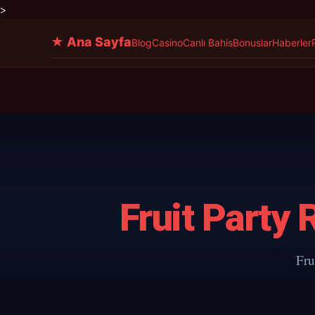
>
★ Ana Sayfa
Blog
Casino
Canlı Bahis
Bonuslar
Haberler
Fruit Party
Fru