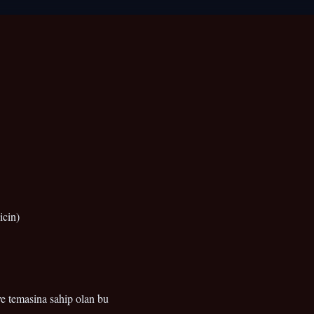
icin)
yve temasina sahip olan bu