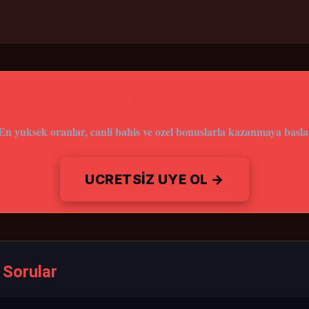
Hemen Bahis Yapmaya Basla
En yuksek oranlar, canli bahis ve ozel bonuslarla kazanmaya basla
UCRETSIZ UYE OL →
 Sorular