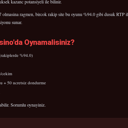
ksek kazanc potansiyeli ile bilinir.
 olmasina ragmen, bircok rakip site bu oyunu %94.0 gibi dusuk RTP i
siyonu sunar.
ino'da Oynamalisiniz?
rakiplerde %94.0)
m/cekim
u + 50 ucretsiz dondurme
k
bilir. Sorumlu oynayiniz.