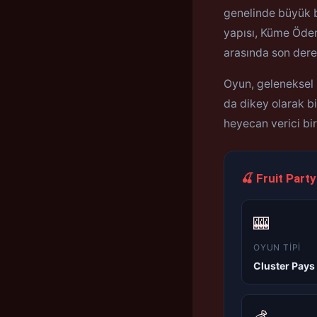
genelinde büyük bi
yapısı, Küme Ödem
arasında son dere
Oyun, geleneksel 
da dikey olarak b
heyecan verici bi
🍒 Fruit Party
🎰
OYUN TIPI
Cluster Pays 