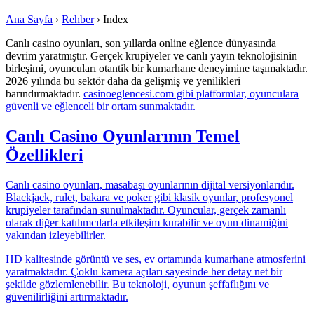
Ana Sayfa
›
Rehber
›
Index
Canlı casino oyunları, son yıllarda online eğlence dünyasında
devrim yaratmıştır. Gerçek krupiyeler ve canlı yayın teknolojisinin
birleşimi, oyuncuları otantik bir kumarhane deneyimine taşımaktadır.
2026 yılında bu sektör daha da gelişmiş ve yenilikleri
barındırmaktadır.
casinoeglencesi.com gibi platformlar, oyunculara
güvenli ve eğlenceli bir ortam sunmaktadır.
Canlı Casino Oyunlarının Temel
Özellikleri
Canlı casino oyunları, masabaşı oyunlarının dijital versiyonlarıdır.
Blackjack, rulet, bakara ve poker gibi klasik oyunlar, profesyonel
krupiyeler tarafından sunulmaktadır. Oyuncular, gerçek zamanlı
olarak diğer katılımcılarla etkileşim kurabilir ve oyun dinamiğini
yakından izleyebilirler.
HD kalitesinde görüntü ve ses, ev ortamında kumarhane atmosferini
yaratmaktadır. Çoklu kamera açıları sayesinde her detay net bir
şekilde gözlemlenebilir. Bu teknoloji, oyunun şeffaflığını ve
güvenilirliğini artırmaktadır.