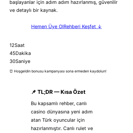
başlayanlar için adım adım hazırlanmış, güvenilir
ve detaylı bir kaynak.
Hemen Üye Ol
Rehberi Keşfet ↓
12
Saat
45
Dakika
30
Saniye
⏰ Hoşgeldin bonusu kampanyası sona ermeden kaydolun!
📌 TL;DR — Kısa Özet
Bu kapsamlı rehber, canlı
casino dünyasına yeni adım
atan Türk oyuncular için
hazırlanmıştır. Canlı rulet ve