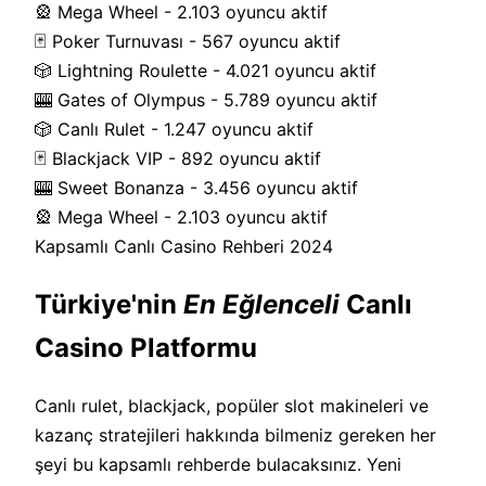
🎡 Mega Wheel
- 2.103 oyuncu aktif
🃏 Poker Turnuvası
- 567 oyuncu aktif
🎲 Lightning Roulette
- 4.021 oyuncu aktif
🎰 Gates of Olympus
- 5.789 oyuncu aktif
🎲 Canlı Rulet
- 1.247 oyuncu aktif
🃏 Blackjack VIP
- 892 oyuncu aktif
🎰 Sweet Bonanza
- 3.456 oyuncu aktif
🎡 Mega Wheel
- 2.103 oyuncu aktif
Kapsamlı Canlı Casino Rehberi 2024
Türkiye'nin
En Eğlenceli
Canlı
Casino Platformu
Canlı rulet, blackjack, popüler slot makineleri ve
kazanç stratejileri hakkında bilmeniz gereken her
şeyi bu kapsamlı rehberde bulacaksınız. Yeni