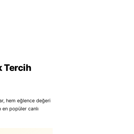
k Tercih
lar, hem eğlence değeri
 en popüler canlı