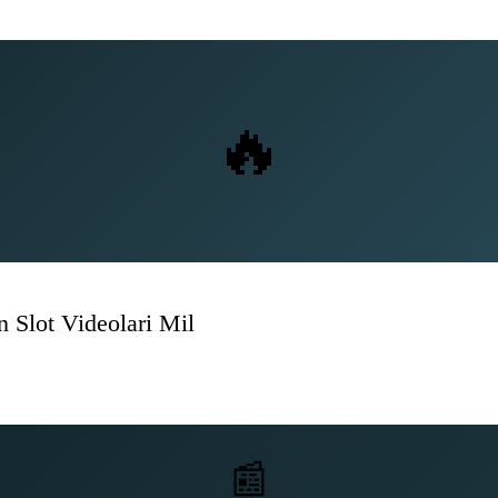
🔥
Slot Videolari Mil
📰