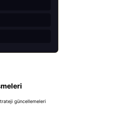
şmeleri
trateji güncellemeleri