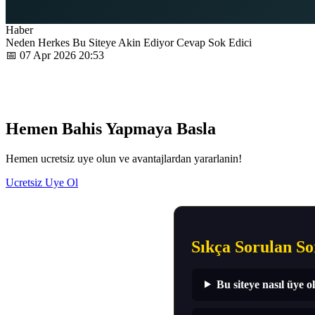
Haber
Neden Herkes Bu Siteye Akin Ediyor Cevap Sok Edici
📅 07 Apr 2026 20:53
Hemen Bahis Yapmaya Basla
Hemen ucretsiz uye olun ve avantajlardan yararlanin!
Ucretsiz Uye Ol
Sıkça Sorulan So
Bu siteye nasıl üye o