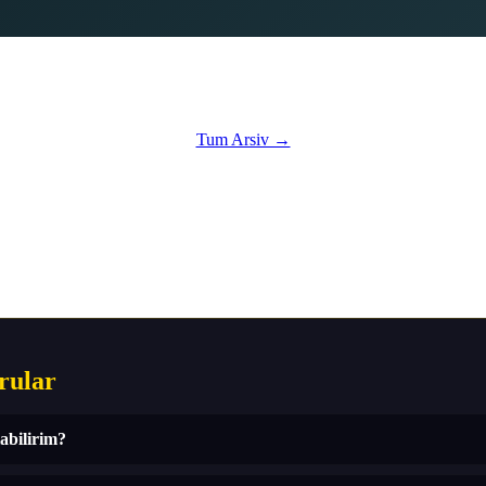
Tum Arsiv →
rular
labilirim?