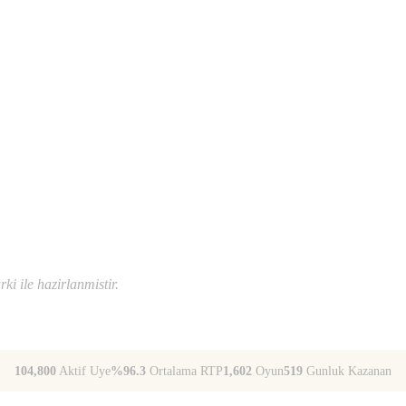
ki ile hazirlanmistir.
104,800
Aktif Uye
%96.3
Ortalama RTP
1,602
Oyun
519
Gunluk Kazanan