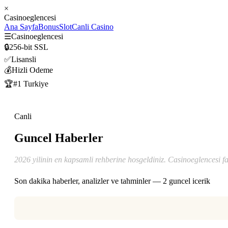
×
Casinoeglencesi
Ana Sayfa
Bonus
Slot
Canli Casino
☰
Casinoeglencesi
🔒
256-bit SSL
✅
Lisansli
💰
Hizli Odeme
🏆
#1 Turkiye
Canli
Guncel Haberler
2026 yilinin en kapsamli rehberine hosgeldiniz. Casinoeglencesi far
Son dakika haberler, analizler ve tahminler — 2 guncel icerik