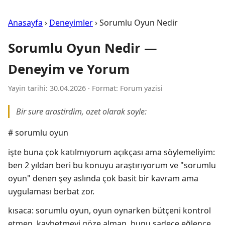
Anasayfa
›
Deneyimler
› Sorumlu Oyun Nedir
Sorumlu Oyun Nedir —
Deneyim ve Yorum
Yayin tarihi: 30.04.2026 · Format: Forum yazisi
Bir sure arastirdim, ozet olarak soyle:
# sorumlu oyun
işte buna çok katılmıyorum açıkçası ama söylemeliyim:
ben 2 yıldan beri bu konuyu araştırıyorum ve "sorumlu
oyun" denen şey aslında çok basit bir kavram ama
uygulaması berbat zor.
kısaca: sorumlu oyun, oyun oynarken bütçeni kontrol
etmen, kaybetmeyi göze alman, bunu sadece eğlence