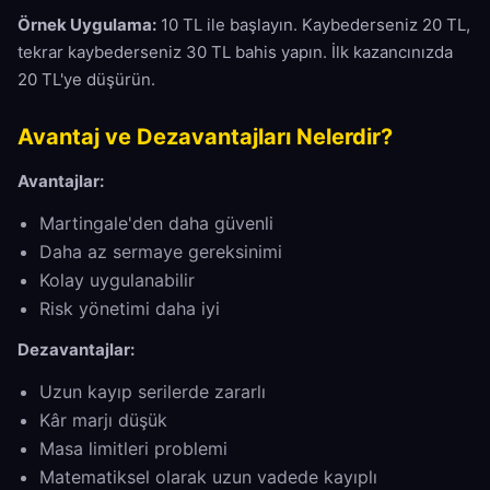
Örnek Uygulama:
10 TL ile başlayın. Kaybederseniz 20 TL,
tekrar kaybederseniz 30 TL bahis yapın. İlk kazancınızda
20 TL'ye düşürün.
Avantaj ve Dezavantajları Nelerdir?
Avantajlar:
Martingale'den daha güvenli
Daha az sermaye gereksinimi
Kolay uygulanabilir
Risk yönetimi daha iyi
Dezavantajlar:
Uzun kayıp serilerde zararlı
Kâr marjı düşük
Masa limitleri problemi
Matematiksel olarak uzun vadede kayıplı