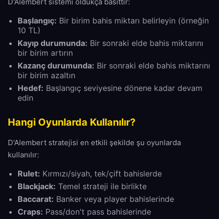
D'Alembert sistemi oldukça basittir:
Başlangıç:
Bir birim bahis miktarı belirleyin (örneğin
10 TL)
Kayıp durumunda:
Bir sonraki elde bahis miktarını
bir birim artırın
Kazanç durumunda:
Bir sonraki elde bahis miktarını
bir birim azaltın
Hedef:
Başlangıç seviyesine dönene kadar devam
edin
Hangi Oyunlarda Kullanılır?
D'Alembert stratejisi en etkili şekilde şu oyunlarda
kullanılır:
Rulet:
Kırmızı/siyah, tek/çift bahislerde
Blackjack:
Temel strateji ile birlikte
Baccarat:
Banker veya player bahislerinde
Craps:
Pass/don't pass bahislerinde