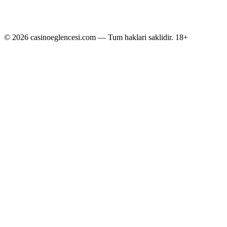
© 2026 casinoeglencesi.com — Tum haklari saklidir. 18+