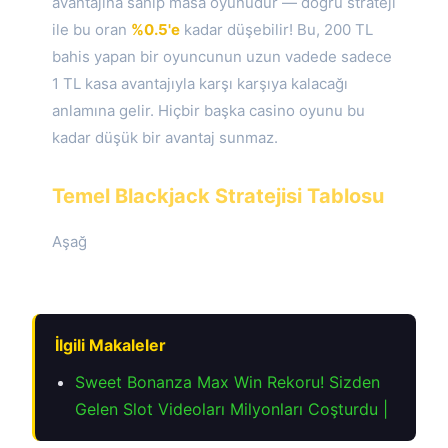
avantajına sahip masa oyunudur — doğru strateji
ile bu oran
%0.5'e
kadar düşebilir! Bu, 200 TL
bahis yapan bir oyuncunun uzun vadede sadece
1 TL kasa avantajıyla karşı karşıya kalacağı
anlamına gelir. Hiçbir başka casino oyunu bu
kadar düşük bir avantaj sunmaz.
Temel Blackjack Stratejisi Tablosu
Aşağ
İlgili Makaleler
Sweet Bonanza Max Win Rekoru! Sizden
Gelen Slot Videoları Milyonları Coşturdu |