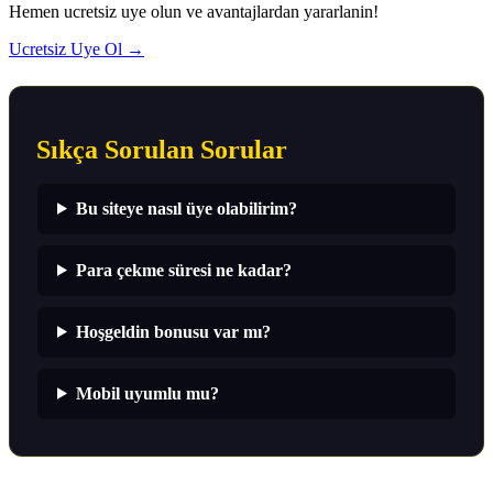
Hemen ucretsiz uye olun ve avantajlardan yararlanin!
Ucretsiz Uye Ol →
Sıkça Sorulan Sorular
Bu siteye nasıl üye olabilirim?
Para çekme süresi ne kadar?
Hoşgeldin bonusu var mı?
Mobil uyumlu mu?