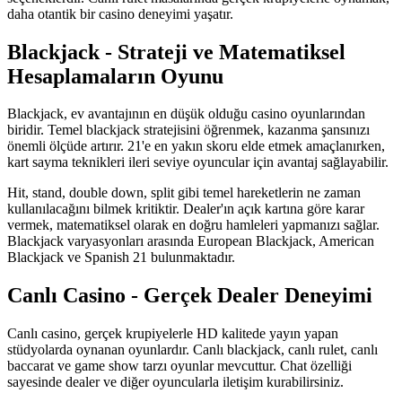
daha otantik bir casino deneyimi yaşatır.
Blackjack - Strateji ve Matematiksel
Hesaplamaların Oyunu
Blackjack, ev avantajının en düşük olduğu casino oyunlarından
biridir. Temel blackjack stratejisini öğrenmek, kazanma şansınızı
önemli ölçüde artırır. 21'e en yakın skoru elde etmek amaçlanırken,
kart sayma teknikleri ileri seviye oyuncular için avantaj sağlayabilir.
Hit, stand, double down, split gibi temel hareketlerin ne zaman
kullanılacağını bilmek kritiktir. Dealer'ın açık kartına göre karar
vermek, matematiksel olarak en doğru hamleleri yapmanızı sağlar.
Blackjack varyasyonları arasında European Blackjack, American
Blackjack ve Spanish 21 bulunmaktadır.
Canlı Casino - Gerçek Dealer Deneyimi
Canlı casino, gerçek krupiyelerle HD kalitede yayın yapan
stüdyolarda oynanan oyunlardır. Canlı blackjack, canlı rulet, canlı
baccarat ve game show tarzı oyunlar mevcuttur. Chat özelliği
sayesinde dealer ve diğer oyuncularla iletişim kurabilirsiniz.