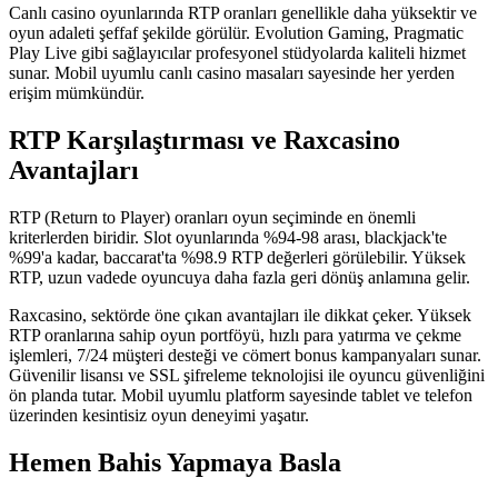
Canlı casino oyunlarında RTP oranları genellikle daha yüksektir ve
oyun adaleti şeffaf şekilde görülür. Evolution Gaming, Pragmatic
Play Live gibi sağlayıcılar profesyonel stüdyolarda kaliteli hizmet
sunar. Mobil uyumlu canlı casino masaları sayesinde her yerden
erişim mümkündür.
RTP Karşılaştırması ve Raxcasino
Avantajları
RTP (Return to Player) oranları oyun seçiminde en önemli
kriterlerden biridir. Slot oyunlarında %94-98 arası, blackjack'te
%99'a kadar, baccarat'ta %98.9 RTP değerleri görülebilir. Yüksek
RTP, uzun vadede oyuncuya daha fazla geri dönüş anlamına gelir.
Raxcasino, sektörde öne çıkan avantajları ile dikkat çeker. Yüksek
RTP oranlarına sahip oyun portföyü, hızlı para yatırma ve çekme
işlemleri, 7/24 müşteri desteği ve cömert bonus kampanyaları sunar.
Güvenilir lisansı ve SSL şifreleme teknolojisi ile oyuncu güvenliğini
ön planda tutar. Mobil uyumlu platform sayesinde tablet ve telefon
üzerinden kesintisiz oyun deneyimi yaşatır.
Hemen Bahis Yapmaya Basla