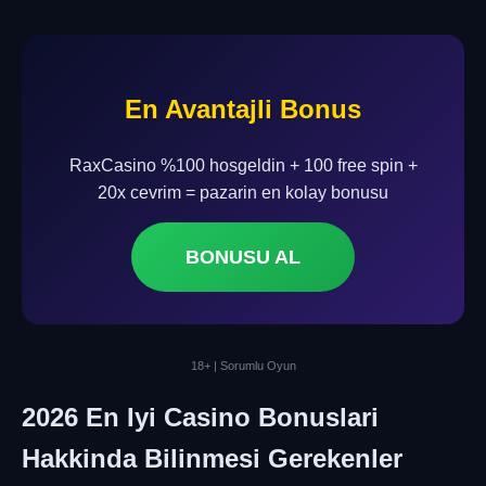
En Avantajli Bonus
RaxCasino %100 hosgeldin + 100 free spin +
20x cevrim = pazarin en kolay bonusu
BONUSU AL
18+ | Sorumlu Oyun
2026 En Iyi Casino Bonuslari
Hakkinda Bilinmesi Gerekenler