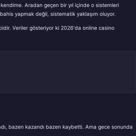
kendime. Aradan geçen bir yıl içinde o sistemleri
 bahis yapmak değil, sistematik yaklaşım oluyor.
dir. Veriler gösteriyor ki 2026'da online casino
oynadı, bazen kazandı bazen kaybetti. Ama gece sonunda