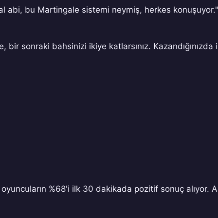
 abi, bu Martingale sistemi neymiş, herkes konuşuyor." 
te, bir sonraki bahsinizi ikiye katlarsınız. Kazandığınızd
 oyuncuların %68'i ilk 30 dakikada pozitif sonuç alıyor.