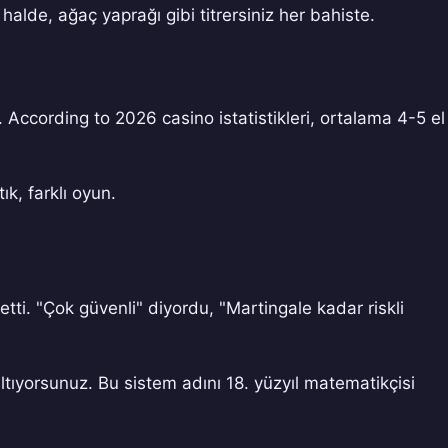
halde, ağaç yaprağı gibi titrersiniz her bahiste.
. According to 2026 casino istatistikleri, ortalama 4-5 el
ık, farklı oyun.
tti. "Çok güvenli" diyordu, "Martingale kadar riskli
tıyorsunuz. Bu sistem adını 18. yüzyıl matematikçisi