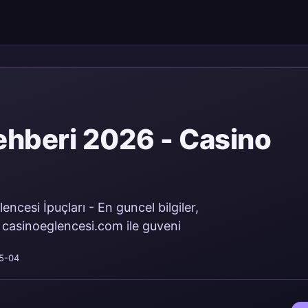
 Rehberi 2026 - Casino
encesi İpuçları - En guncel bilgiler,
. casinoeglencesi.com ile guveni
05-04