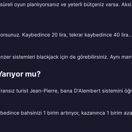
reli oyun planlıyorsanız ve yeterli bütçeniz varsa. Aksi 
ıyorsunuz. Kaybedince 20 lira, tekrar kaybedince 40 lira..
zer sistemleri blackjack için de görebilirsiniz. Aynı mant
 Yarıyor mu?
ransız turist Jean-Pierre, bana D'Alembert sistemini öğre
ince bahsinizi 1 birim artırıyor, kazanınca 1 birim azal