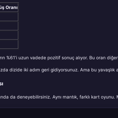
üş Oranı
ların %61'i uzun vadede pozitif sonuç alıyor. Bu oran di
ızda dizide iki adım geri gidiyorsunuz. Ama bu yavaşlık 
sı
da da deneyebilirsiniz. Aynı mantık, farklı kart oyunu. 