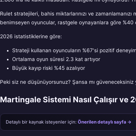
Rulet stratejileri, bahis miktarlarınızı ve zamanlamanızı 
benimseyen oyuncular, rastgele oynayanlara göre %40 d
2026 istatistiklerine göre:
Strateji kullanan oyuncuların %67'si pozitif deneyi
Ortalama oyun süresi 2.3 kat artıyor
Büyük kayıp riski %45 azalıyor
Peki siz ne düşünüyorsunuz? Şansa mı güveneceksiniz
Martingale Sistemi Nasıl Çalışır ve 2
Detaylı bir kaynak isteyenler için:
Önerilen detaylı sayfa →