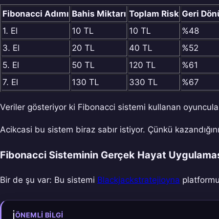
Fibonacci Adımı
Bahis Miktarı
Toplam Risk
Geri Dön
1. El
10 TL
10 TL
%48
3. El
20 TL
40 TL
%52
5. El
50 TL
120 TL
%61
7. El
130 TL
330 TL
%67
Veriler gösteriyor ki Fibonacci sistemi kullanan oyuncu
Acikcasi bu sistem biraz sabır istiyor. Çünkü kazandığın
Fibonacci Sisteminin Gerçek Hayat Uygulama
Bir de şu var: Bu sistemi
Blackjackstratejioyna
platformun
ℹ️
ÖNEMLI BILGI