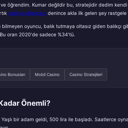
e öğrendim. Kumar değildir bu, stratejidir dedim kendi 
rtık
casino eğlencesi
denince akla ilk gelen şey rastgele
bilmeyen oyuncu, balık tutmaya oltasız giden balıkçı gibi
r. Bu oran 2020'de sadece %34'tü.
ino Bonusları
Mobil Casino
Casino Stratejileri
u Kadar Önemli?
 Yaşlı bir adam geldi, 500 lira ile başladı. Saatlerce 
yır.