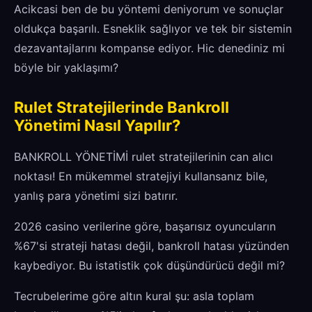
Acikcasi ben de bu yöntemi deniyorum ve sonuçlar
oldukça başarılı. Esneklik sağlıyor ve tek bir sistemin
dezavantajlarını kompanse ediyor. Hic denediniz mi
böyle bir yaklaşımı?
Rulet Stratejilerinde Bankroll
Yönetimi Nasıl Yapılır?
BANKROLL YÖNETİMİ rulet stratejilerinin can alıcı
noktası! En mükemmel stratejiyi kullansanız bile,
yanlış para yönetimi sizi batırır.
2026 casino verilerine göre, başarısız oyuncuların
%67'si strateji hatası değil, bankroll hatası yüzünden
kaybediyor. Bu istatistik çok düşündürücü değil mi?
Tecrubelerime göre altın kural şu: asla toplam