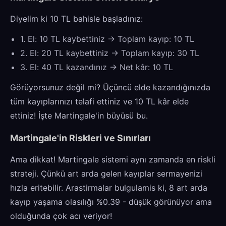
Diyelim ki 10 TL bahisle başladınız:
1. El: 10 TL kaybettiniz → Toplam kayıp: 10 TL
2. El: 20 TL kaybettiniz → Toplam kayıp: 30 TL
3. El: 40 TL kazandınız → Net kâr: 10 TL
Görüyorsunuz değil mi? Üçüncü elde kazandığınızda
tüm kayıplarınızı telafi ettiniz ve 10 TL kâr elde
ettiniz! İşte Martingale'in büyüsü bu.
Martingale'in Riskleri ve Sınırları
Ama dikkat! Martingale sistemi aynı zamanda en riskli
strateji. Çünkü art arda gelen kayıplar sermayenizi
hızla eritebilir. Arastirmalar bulgulamis ki, 8 art arda
kayıp yaşama olasılığı %0.39 - düşük görünüyor ama
olduğunda çok acı veriyor!