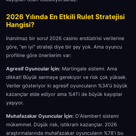
2026 Yılında En Etkili Rulet Stratejisi
Hangisi?
İnanılmaz bir soru! 2026 casino endüstrisi verilerine
göre, "en iyi" strateji diye bir şey yok. Ama oyuncu
profiline göre önerilerim var:
Agresif Oyuncular İçin:
Martingale sistemi. Ama
dikkat! Büyük sermaye gerekiyor ve risk çok yüksek.
Veriler gösteriyor ki agresif oyuncuların %34'ü büyük
kazançlar elde ediyor ama %41'i de büyük kayıplar
yaşıyor.
Muhafazakar Oyuncular İçin:
D'Alembert sistemi
mükemmel. Düşük risk, istikrarlı kazançlar. 2026
araştırmalarında muhafazakar oyuncuların %78'i bu