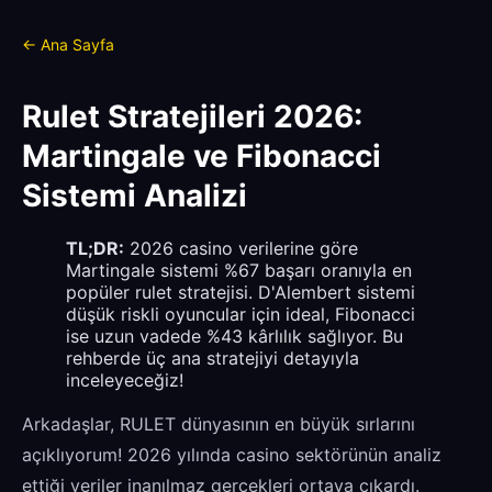
← Ana Sayfa
Rulet Stratejileri 2026:
Martingale ve Fibonacci
Sistemi Analizi
TL;DR:
2026 casino verilerine göre
Martingale sistemi %67 başarı oranıyla en
popüler rulet stratejisi. D'Alembert sistemi
düşük riskli oyuncular için ideal, Fibonacci
ise uzun vadede %43 kârlılık sağlıyor. Bu
rehberde üç ana stratejiyi detayıyla
inceleyeceğiz!
Arkadaşlar, RULET dünyasının en büyük sırlarını
açıklıyorum! 2026 yılında casino sektörünün analiz
ettiği veriler inanılmaz gerçekleri ortaya çıkardı.