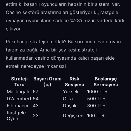
ettim ki başarılı oyuncuların hepsinin bir sistemi var.
Casino sektörü araştırmaları gösteriyor ki, rastgele
oynayan oyuncuların sadece %23'ü uzun vadede kârlı
çıkıyor.
Peki hangi strateji en etkili? Bu sorunun cevabı oyun
tarzınıza bağlı. Ama bir şey kesin: strateji
kullanmadan casino dünyasında kalıcı başarı elde
etmek neredeyse imkansız!
Strateji
Başarı Oranı
Risk
Başlangıç
Türü
(%)
Seviyesi
Sermayesi
Martingale
67
Yüksek
1000 TL+
D'Alembert
54
Orta
500 TL+
Fibonacci
43
Düşük
300 TL+
Rastgele
23
Değişken
100 TL+
Oyun