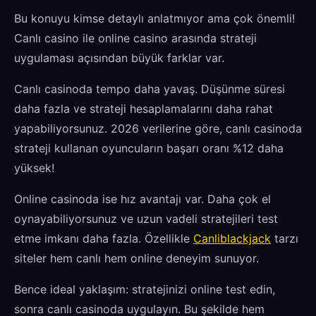
Bu konuyu kimse detaylı anlatmıyor ama çok önemli!
Canlı casino ile online casino arasında strateji
uygulaması açısından büyük farklar var.
Canlı casinoda tempo daha yavaş. Düşünme süresi
daha fazla ve strateji hesaplamalarını daha rahat
yapabiliyorsunuz. 2026 verilerine göre, canlı casinoda
strateji kullanan oyuncuların başarı oranı %12 daha
yüksek!
Online casinoda ise hız avantajı var. Daha çok el
oynayabiliyorsunuz ve uzun vadeli stratejileri test
etme imkanı daha fazla. Özellikle
Canliblackjack
tarzı
siteler hem canlı hem online deneyim sunuyor.
Bence ideal yaklaşım: stratejinizi online test edin,
sonra canlı casinoda uygulayın. Bu şekilde hem