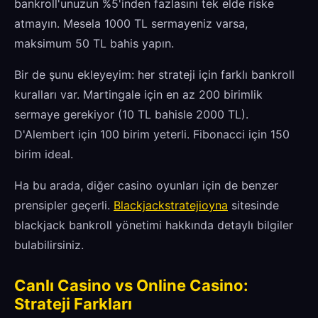
bankroll'unuzun %5'inden fazlasını tek elde riske
atmayın. Mesela 1000 TL sermayeniz varsa,
maksimum 50 TL bahis yapın.
Bir de şunu ekleyeyim: her strateji için farklı bankroll
kuralları var. Martingale için en az 200 birimlik
sermaye gerekiyor (10 TL bahisle 2000 TL).
D'Alembert için 100 birim yeterli. Fibonacci için 150
birim ideal.
Ha bu arada, diğer casino oyunları için de benzer
prensipler geçerli.
Blackjackstratejioyna
sitesinde
blackjack bankroll yönetimi hakkında detaylı bilgiler
bulabilirsiniz.
Canlı Casino vs Online Casino:
Strateji Farkları