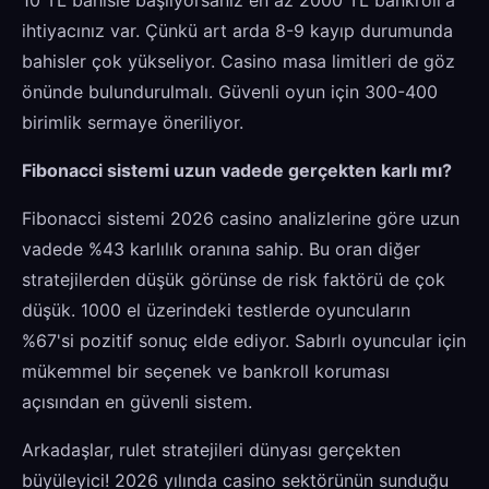
ihtiyacınız var. Çünkü art arda 8-9 kayıp durumunda
bahisler çok yükseliyor. Casino masa limitleri de göz
önünde bulundurulmalı. Güvenli oyun için 300-400
birimlik sermaye öneriliyor.
Fibonacci sistemi uzun vadede gerçekten karlı mı?
Fibonacci sistemi 2026 casino analizlerine göre uzun
vadede %43 karlılık oranına sahip. Bu oran diğer
stratejilerden düşük görünse de risk faktörü de çok
düşük. 1000 el üzerindeki testlerde oyuncuların
%67'si pozitif sonuç elde ediyor. Sabırlı oyuncular için
mükemmel bir seçenek ve bankroll koruması
açısından en güvenli sistem.
Arkadaşlar, rulet stratejileri dünyası gerçekten
büyüleyici! 2026 yılında casino sektörünün sunduğu