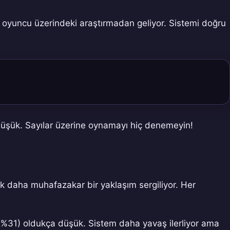
0 oyuncu üzerindeki araştırmadan geliyor. Sistemi doğru
k/düşük. Sayılar üzerine oynamayı hiç denemeyin!
ok daha muhafazakar bir yaklaşım sergiliyor. Her
 (%31) oldukça düşük. Sistem daha yavaş ilerliyor ama