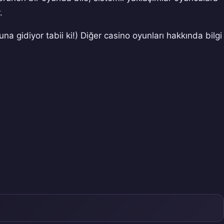
.
 gidiyor tabii ki!) Diğer casino oyunları hakkında bilgi