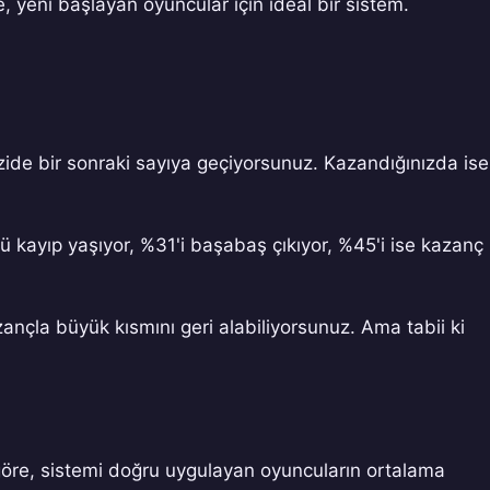
 yeni başlayan oyuncular için ideal bir sistem.
dizide bir sonraki sayıya geçiyorsunuz. Kazandığınızda ise
ü kayıp yaşıyor, %31'i başabaş çıkıyor, %45'i ise kazanç
azançla büyük kısmını geri alabiliyorsunuz. Ama tabii ki
 göre, sistemi doğru uygulayan oyuncuların ortalama