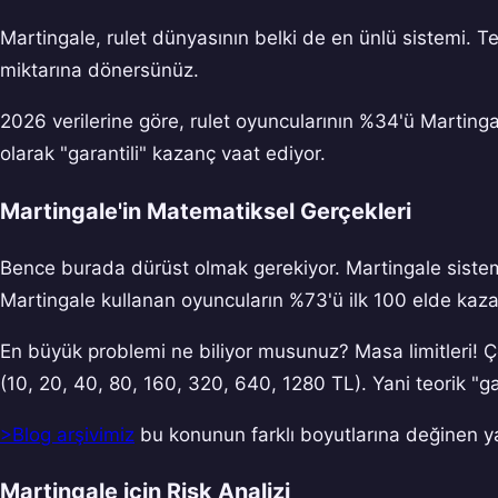
Martingale, rulet dünyasının belki de en ünlü sistemi. Te
miktarına dönersünüz.
2026 verilerine göre, rulet oyuncularının %34'ü Martinga
olarak "garantili" kazanç vaat ediyor.
Martingale'in Matematiksel Gerçekleri
Bence burada dürüst olmak gerekiyor. Martingale sistemi
Martingale kullanan oyuncuların %73'ü ilk 100 elde ka
En büyük problemi ne biliyor musunuz? Masa limitleri! 
(10, 20, 40, 80, 160, 320, 640, 1280 TL). Yani teorik "gar
>Blog arşivimiz
bu konunun farklı boyutlarına değinen yaz
Martingale için Risk Analizi