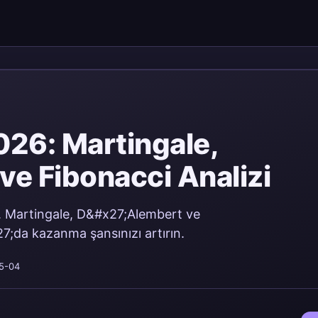
2026: Martingale,
e Fibonacci Analizi
er. Martingale, D&#x27;Alembert ve
7;da kazanma şansınızı artırın.
05-04