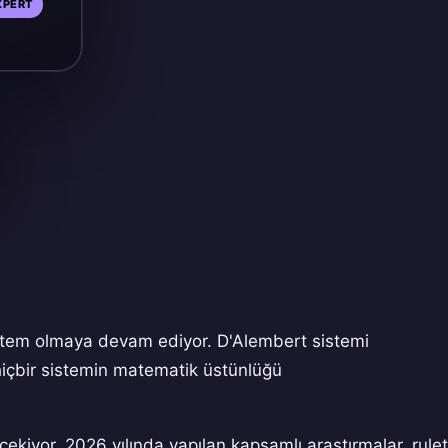
XPERT
 sistem olmaya devam ediyor. D'Alembert sistemi
 hiçbir sistemin matematik üstünlüğü
ekiyor. 2026 yılında yapılan kapsamlı araştırmalar, rulet