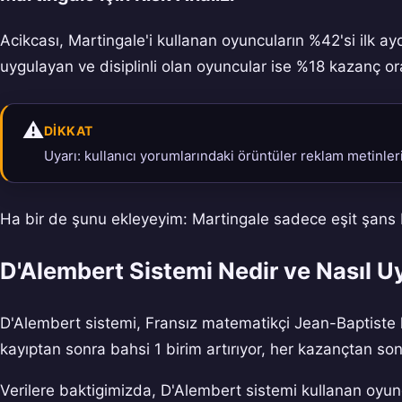
Acikcası, Martingale'i kullanan oyuncuların %42'si ilk a
uygulayan ve disiplinli olan oyuncular ise %18 kazanç ora
⚠️
DIKKAT
Uyarı: kullanıcı yorumlarındaki örüntüler reklam metinler
Ha bir de şunu ekleyeyim: Martingale sadece eşit şans b
D'Alembert Sistemi Nedir ve Nasıl U
D'Alembert sistemi, Fransız matematikçi Jean-Baptiste l
kayıptan sonra bahsi 1 birim artırıyor, her kazançtan son
Verilere baktigimizda, D'Alembert sistemi kullanan oyu