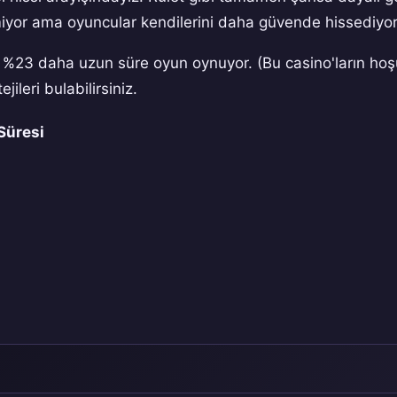
şmiyor ama oyuncular kendilerini daha güvende hissediyor
 %23 daha uzun süre oyun oynuyor. (Bu casino'ların hoşuna
jileri bulabilirsiniz.
Süresi