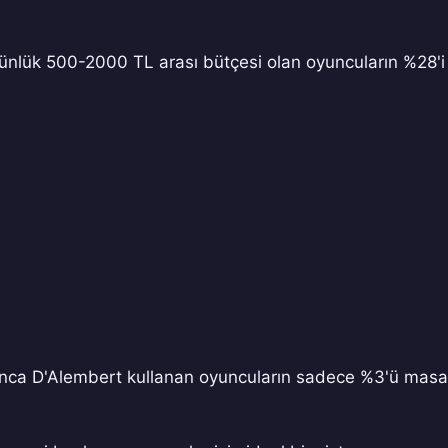
 Günlük 500-2000 TL arası bütçesi olan oyuncuların %28'i
oyunca D'Alembert kullanan oyuncuların sadece %3'ü masa