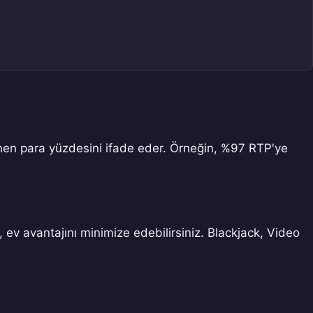
nen para yüzdesini ifade eder. Örneğin, %97 RTP'ye
ev avantajını minimize edebilirsiniz. Blackjack, Video