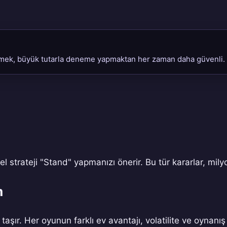
irmek, büyük tutarla deneme yapmaktan her zaman daha güvenli.
 strateji "Stand" yapmanızı önerir. Bu tür kararlar, milyo
m
taşır. Her oyunun farklı ev avantajı, volatilite ve oynan