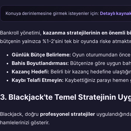
Konuya derinlemesine girmek isteyenler için:
Detaylı kaynak 
Bankroll yönetimi,
kazanma stratejilerinin en önemli bi
bütçenin yalnızca %1-2'sini tek bir oyunda riske atmaktır
Günlük Bütçe Belirleme:
Oyun oturumundan önce k
Bahis Boyutlandırması:
Bütçenize göre uygun bahi
Kazanç Hedefi:
Belirli bir kazanç hedefine ulaştığ
Kaybı Telafi Etmeyin:
Kaybettiğiniz parayı hemen 
3. Blackjack'te Temel Stratejinin U
Blackjack, doğru
profesyonel stratejiler
uygulandığında
hamlelerinizi gösterir.