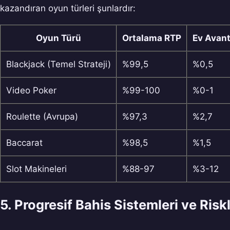
kazandıran oyun türleri şunlardır:
Oyun Türü
Ortalama RTP
Ev Avant
Blackjack (Temel Strateji)
%99,5
%0,5
Video Poker
%99-100
%0-1
Roulette (Avrupa)
%97,3
%2,7
Baccarat
%98,5
%1,5
Slot Makineleri
%88-97
%3-12
5. Progresif Bahis Sistemleri ve Riskl