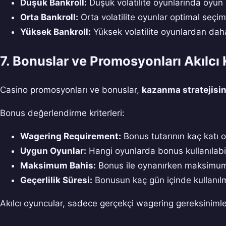
Düşük Bankroll:
Düşük volatilite oyunlarında oyun 
Orta Bankroll:
Orta volatilite oyunlar optimal seçim
Yüksek Bankroll:
Yüksek volatilite oyunlardan dah
7. Bonuslar ve Promosyonları Akılcı
Casino promosyonları ve bonuslar,
kazanma stratejisin
Bonus değerlendirme kriterleri:
Wagering Requirement:
Bonus tutarının kaç katı 
Uygun Oyunlar:
Hangi oyunlarda bonus kullanılabi
Maksimum Bahis:
Bonus ile oynanırken maksimum 
Geçerlilik Süresi:
Bonusun kaç gün içinde kullanılm
Akılcı oyuncular, sadece gerçekçi wagering gereksinimler