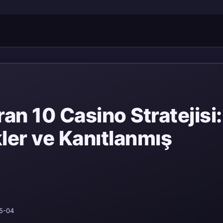
n 10 Casino Stratejisi:
ler ve Kanıtlanmış
05-04