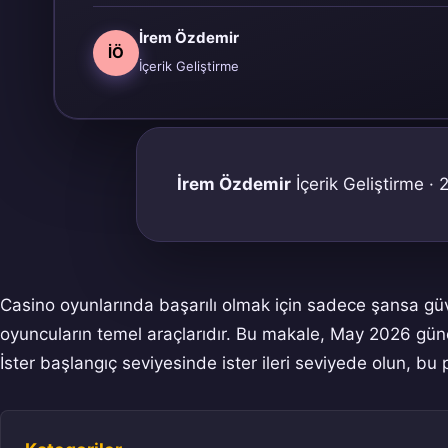
İrem Özdemir
İÖ
İçerik Geliştirme
İrem Özdemir
İçerik Geliştirme 
Casino oyunlarında başarılı olmak için sadece şansa güv
oyuncuların temel araçlarıdır. Bu makale, May 2026 güncel
İster başlangıç seviyesinde ister ileri seviyede olun, bu 