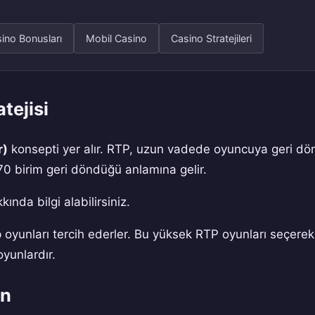
ino Bonusları
Mobil Casino
Casino Stratejileri
tejisi
r)
konsepti yer alır. RTP, uzun vadede oyuncuya geri dö
70 birim geri döndüğü anlamına gelir.
ında bilgi alabilirsiniz.
yunları tercih ederler. Bu yüksek RTP oyunları seçerek, 
oyunlardır.
in