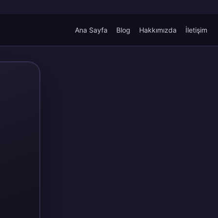
Ana Sayfa
Blog
Hakkımızda
İletişim