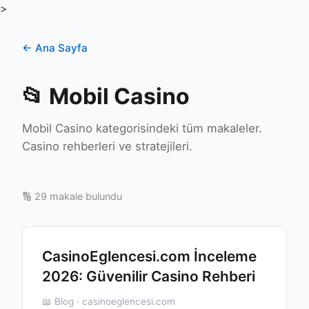
>
← Ana Sayfa
📂 Mobil Casino
Mobil Casino kategorisindeki tüm makaleler.
Casino rehberleri ve stratejileri.
🔢 29 makale bulundu
CasinoEglencesi.com İnceleme
2026: Güvenilir Casino Rehberi
📖 Blog · casinoeglencesi.com