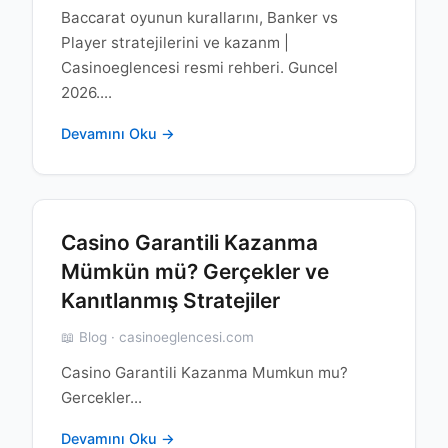
Baccarat oyunun kurallarını, Banker vs
Player stratejilerini ve kazanm |
Casinoeglencesi resmi rehberi. Guncel
2026....
Devamını Oku →
Casino Garantili Kazanma
Mümkün mü? Gerçekler ve
Kanıtlanmış Stratejiler
📖 Blog · casinoeglencesi.com
Casino Garantili Kazanma Mumkun mu?
Gercekler...
Devamını Oku →