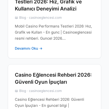
Testleri 2026: Hız, Grafik ve
Kullanıcı Deneyimi Analizi
📖 Blog · casinoeglencesi.com
Mobil Casino Performans Testleri 2026: Hız,
Grafik ve Kullan - En gunc | Casinoeglencesi
resmi rehberi. Guncel 2026....
Devamını Oku →
Casino Eğlencesi Rehberi 2026:
Güvenli Oyun İpuçları
📖 Blog · casinoeglencesi.com
Casino Eğlencesi Rehberi 2026: Güvenli
Oyun İpuçları - En guncel bilgi |