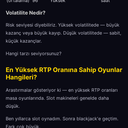
(ortalama)
96
Yüksek
saat
Volatilite Nedir?
Risk seviyesi diyebiliriz. Yüksek volatilitede — büyük
kazanç veya büyük kayıp. Düşük volatilitede — sabit,
küçük kazançlar.
Hangi tarzı seviyorsunuz?
En Yüksek RTP Oranına Sahip Oyunlar
Hangileri?
Arastırmalar gösteriyor ki — en yüksek RTP oranları
masa oyunlarında. Slot makineleri genelde daha
düşük.
Ben yıllarca slot oynadım. Sonra blackjack'e geçtim.
Fark çok büyük.