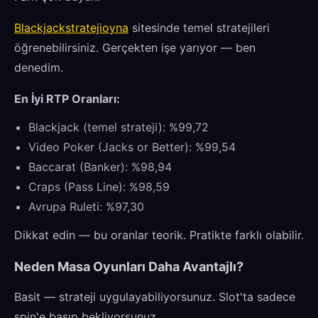
Blackjackstratejioyna
sitesinde temel stratejileri
öğrenebilirsiniz. Gerçekten işe yarıyor — ben
denedim.
En İyi RTP Oranları:
Blackjack (temel strateji): %99,72
Video Poker (Jacks or Better): %99,54
Baccarat (Banker): %98,94
Craps (Pass Line): %98,59
Avrupa Ruleti: %97,30
Dikkat edin — bu oranlar teorik. Pratikte farklı olabilir.
Neden Masa Oyunları Daha Avantajlı?
Basit — strateji uygulayabiliyorsunuz. Slot'ta sadece
spin'e basıp bekliyorsunuz.