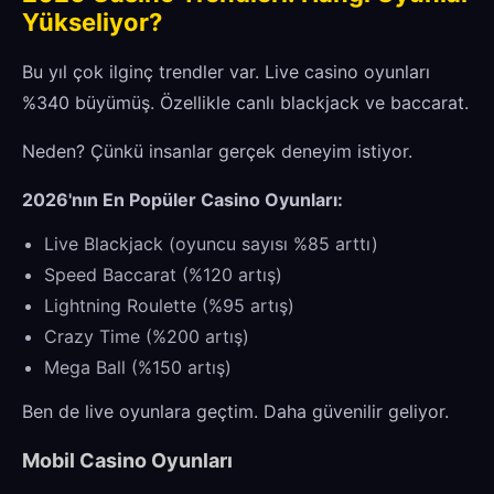
Yükseliyor?
Bu yıl çok ilginç trendler var. Live casino oyunları
%340 büyümüş. Özellikle canlı blackjack ve baccarat.
Neden? Çünkü insanlar gerçek deneyim istiyor.
2026'nın En Popüler Casino Oyunları:
Live Blackjack (oyuncu sayısı %85 arttı)
Speed Baccarat (%120 artış)
Lightning Roulette (%95 artış)
Crazy Time (%200 artış)
Mega Ball (%150 artış)
Ben de live oyunlara geçtim. Daha güvenilir geliyor.
Mobil Casino Oyunları