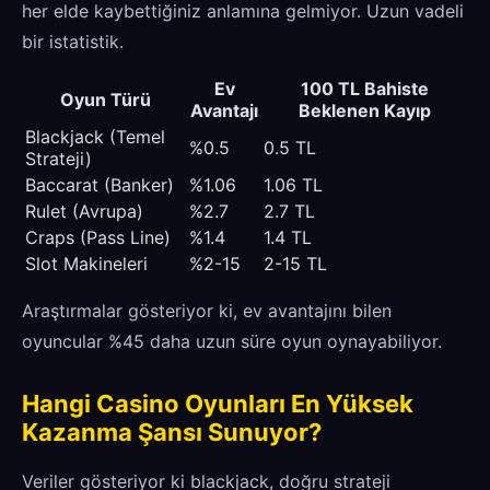
her elde kaybettiğiniz anlamına gelmiyor. Uzun vadeli
bir istatistik.
Ev
100 TL Bahiste
Oyun Türü
Avantajı
Beklenen Kayıp
Blackjack (Temel
%0.5
0.5 TL
Strateji)
Baccarat (Banker)
%1.06
1.06 TL
Rulet (Avrupa)
%2.7
2.7 TL
Craps (Pass Line)
%1.4
1.4 TL
Slot Makineleri
%2-15
2-15 TL
Araştırmalar gösteriyor ki, ev avantajını bilen
oyuncular %45 daha uzun süre oyun oynayabiliyor.
Hangi Casino Oyunları En Yüksek
Kazanma Şansı Sunuyor?
Veriler gösteriyor ki blackjack, doğru strateji