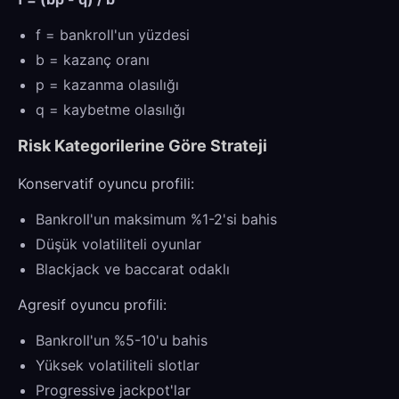
f = bankroll'un yüzdesi
b = kazanç oranı
p = kazanma olasılığı
q = kaybetme olasılığı
Risk Kategorilerine Göre Strateji
Konservatif oyuncu profili:
Bankroll'un maksimum %1-2'si bahis
Düşük volatiliteli oyunlar
Blackjack ve baccarat odaklı
Agresif oyuncu profili:
Bankroll'un %5-10'u bahis
Yüksek volatiliteli slotlar
Progressive jackpot'lar