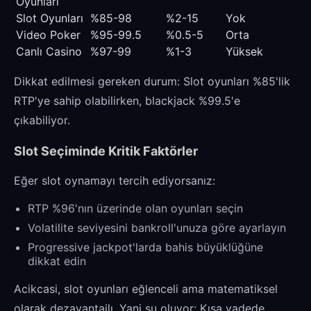
Oyunları
Slot Oyunları
%85-98
%2-15
Yok
Video Poker
%95-99.5
%0.5-5
Orta
Canlı Casino
%97-99
%1-3
Yüksek
Dikkat edilmesi gereken durum: Slot oyunları %85'lik
RTP'ye sahip olabilirken, blackjack %99.5'e
çıkabiliyor.
Slot Seçiminde Kritik Faktörler
Eğer slot oynamayı tercih ediyorsanız:
RTP %96'nın üzerinde olan oyunları seçin
Volatilite seviyesini bankroll'unuza göre ayarlayın
Progressive jackpot'larda bahis büyüklüğüne
dikkat edin
Acikcasi, slot oyunları eğlenceli ama matematiksel
olarak dezavantajlı. Yani şu oluyor: Kısa vadede