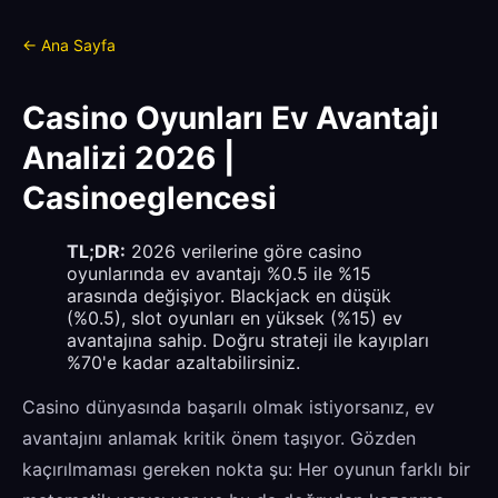
← Ana Sayfa
Casino Oyunları Ev Avantajı
Analizi 2026 |
Casinoeglencesi
TL;DR:
2026 verilerine göre casino
oyunlarında ev avantajı %0.5 ile %15
arasında değişiyor. Blackjack en düşük
(%0.5), slot oyunları en yüksek (%15) ev
avantajına sahip. Doğru strateji ile kayıpları
%70'e kadar azaltabilirsiniz.
Casino dünyasında başarılı olmak istiyorsanız, ev
avantajını anlamak kritik önem taşıyor. Gözden
kaçırılmaması gereken nokta şu: Her oyunun farklı bir