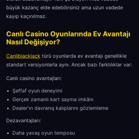
büyük kazanç elde edebilirsiniz ama uzun vadede
kayıp kaçınılmaz.
Canlı Casino Oyunlarında Ev Avantajı
Nasıl Değişiyor?
Canliblackjack
türü oyunlarda ev avantajı genellikle
standart versiyonlarla aynı. Ancak bazı farklılıklar var:
Canlı casino avantajları:
Şeffaf oyun deneyimi
Gerçek zamanlı kart sayma imkânı
Dealer'ın davranış kalıplarını gözlemleme
Dezavantajları:
Daha yavaş oyun temposu