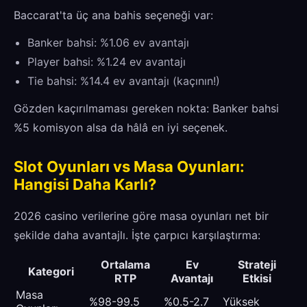
Baccarat'ta üç ana bahis seçeneği var:
Banker bahsi: %1.06 ev avantajı
Player bahsi: %1.24 ev avantajı
Tie bahsi: %14.4 ev avantajı (kaçının!)
Gözden kaçırılmaması gereken nokta: Banker bahsi
%5 komisyon alsa da hâlâ en iyi seçenek.
Slot Oyunları vs Masa Oyunları:
Hangisi Daha Karlı?
2026 casino verilerine göre masa oyunları net bir
şekilde daha avantajlı. İşte çarpıcı karşılaştırma:
Ortalama
Ev
Strateji
Kategori
RTP
Avantajı
Etkisi
Masa
%98-99.5
%0.5-2.7
Yüksek