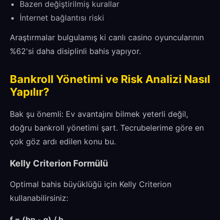
Bazen değiştirilmiş kurallar
İnternet bağlantısı riski
Araştırmalar bulgulamış ki canlı casino oyuncularının
%62'si daha disiplinli bahis yapıyor.
Bankroll Yönetimi ve Risk Analizi Nasıl
Yapılır?
Bak şu önemli: Ev avantajını bilmek yeterli değil,
doğru bankroll yönetimi şart. Tecrubelerime göre en
çok göz ardı edilen konu bu.
Kelly Criterion Formülü
Optimal bahis büyüklüğü için Kelly Criterion
kullanabilirsiniz:
f = (bp - q) / b