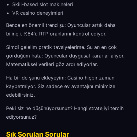
Skill-based slot makineleri
VR casino deneyimleri
Bence en önemli trend şu: Oyuncular artık daha
bilinçli. %84'ü RTP oranlarını kontrol ediyor.
Simdi gelelim pratik tavsiyelerime. Su an en çok
gördüğüm hata: Oyuncular duygusal kararlar alıyor.
Matematiksel verileri göz ardı ediyorlar.
Ha bir de şunu ekleyeyim: Casino hiçbir zaman
kaybetmiyor. Siz sadece ev avantajını minimize
edebilirsiniz.
Peki siz ne düşünüyorsunuz? Hangi stratejiyi tercih
ediyorsunuz?
Sık Sorulan Sorular