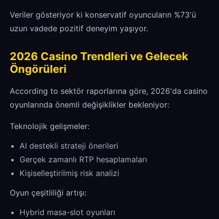
Veriler gösteriyor ki konservatif oyuncuların %73'ü
uzun vadede pozitif deneyim yaşıyor.
2026 Casino Trendleri ve Gelecek
Öngörüleri
According to sektör raporlarına göre, 2026'da casino
oyunlarında önemli değişiklikler bekleniyor:
Teknolojik gelişmeler:
AI destekli strateji önerileri
Gerçek zamanlı RTP hesaplamaları
Kişiselleştirilmiş risk analizi
Oyun çeşitliliği artışı:
Hybrid masa-slot oyunları