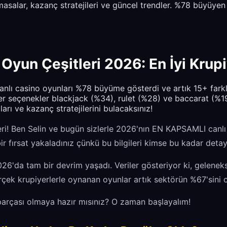
masalar, kazanç stratejileri ve güncel trendler. %78 büyüyen 
Oyun Çeşitleri 2026: En İyi Krupi
nlı casino oyunları %78 büyüme gösterdi ve artık 15+ farkl
r seçenekler blackjack (%34), rulet (%28) ve baccarat (%1
ları ve kazanç stratejilerini bulacaksınız!
ri! Ben Selin ve bugün sizlerle 2026'nın EN KAPSAMLI canlı 
r fırsat yakaladınız çünkü bu bilgileri kimse bu kadar detay
26'da tam bir devrim yaşadı. Veriler gösteriyor ki, geleneks
erçek krupiyerlerle oynanan oyunlar artık sektörün %67'sini 
 parçası olmaya hazır mısınız? O zaman başlayalım!