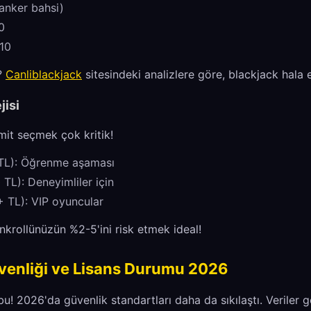
anker bahsi)
0
.10
?
Canliblackjack
sitesindeki analizlere göre, blackjack hala 
jisi
mit seçmek çok kritik!
5 TL): Öğrenme aşaması
 TL): Deneyimliler için
+ TL): VIP oyuncular
krollünüzün %2-5'ini risk etmek ideal!
venliği ve Lisans Durumu 2026
2026'da güvenlik standartları daha da sıkılaştı. Veriler gös