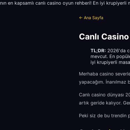
nın en kapsamlı canlı casino oyun rehberi! En iyi krupiyerli 
← Ana Sayfa
Canlı Casino 
TL;DR:
2026'da ca
mevcut. En popüle
iyi krupiyerli masa
Merhaba casino severle
yapacağım. İnanılmaz bi
Canlı casino dünyası 20
artık geride kalıyor. G
Peki siz de bu trendin