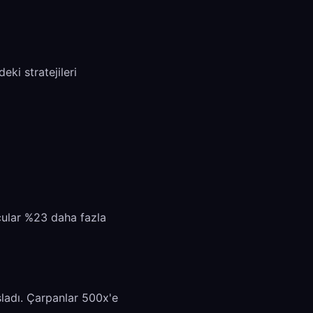
eki stratejileri
cular %23 daha fazla
şladı. Çarpanlar 500x'e