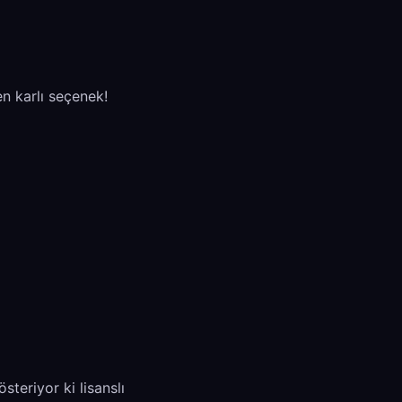
en karlı seçenek!
teriyor ki lisanslı