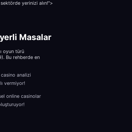
sektörde yerinizi alın!">
yerli Masalar
ı oyun türü
9). Bu rehberde en
casino analizi
lı vermiyor!
el online casinolar
oluşturuyor!