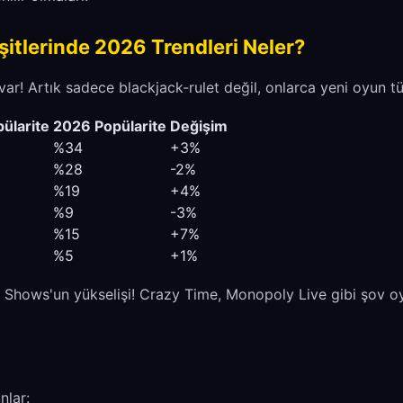
itlerinde 2026 Trendleri Neler?
ar! Artık sadece blackjack-rulet değil, onlarca yeni oyun t
ülarite
2026 Popülarite
Değişim
%34
+3%
%28
-2%
%19
+4%
%9
-3%
%15
+7%
%5
+1%
Shows'un yükselişi! Crazy Time, Monopoly Live gibi şov oyun
nlar: