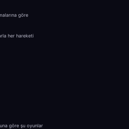
rmalarına göre
rla her hareketi
runa göre şu oyunlar