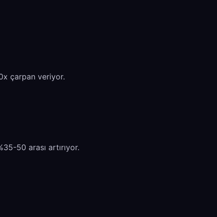
0x çarpan veriyor.
35-50 arası artırıyor.