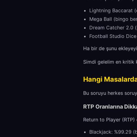
Lightning Baccarat (
Mega Ball (bingo be
Dream Catcher 2.0 (
Football Studio Dice
Ha bir de şunu ekleyey
Simdi gelelim en kritik 
Hangi Masalarda
Bu soruyu herkes soruyo
RTP Oranlarına Dikk
Return to Player (RTP) 
Blackjack: %99.29 (b