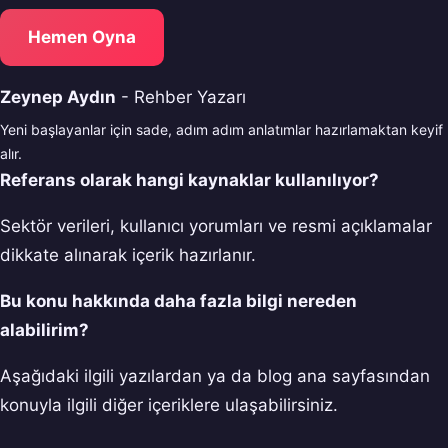
Hemen Oyna
Zeynep Aydın
- Rehber Yazarı
Yeni başlayanlar için sade, adım adım anlatımlar hazırlamaktan keyif
alır.
Referans olarak hangi kaynaklar kullanılıyor?
Sektör verileri, kullanıcı yorumları ve resmi açıklamalar
dikkate alınarak içerik hazırlanır.
Bu konu hakkında daha fazla bilgi nereden
alabilirim?
Aşağıdaki ilgili yazılardan ya da blog ana sayfasından
konuyla ilgili diğer içeriklere ulaşabilirsiniz.