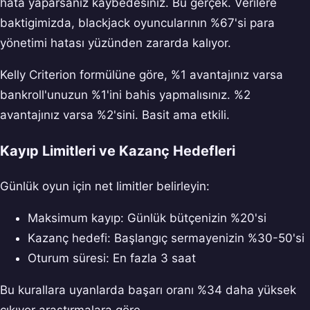
hata yaparsanız kaybedesiniz. Bu gerçek. Verilere
baktigimizda, blackjack oyuncularının %67'si para
yönetimi hatası yüzünden zararda kalıyor.
Kelly Criterion formülüne göre, %1 avantajınız varsa
bankroll'unuzun %1'ini bahis yapmalısınız. %2
avantajınız varsa %2'sini. Basit ama etkili.
Kayıp Limitleri ve Kazanç Hedefleri
Günlük oyun için net limitler belirleyin:
Maksimum kayıp: Günlük bütçenizin %20'si
Kazanç hedefi: Başlangıç sermayenizin %30-50'si
Oturum süresi: En fazla 3 saat
Bu kurallara uyanlarda başarı oranı %34 daha yüksek