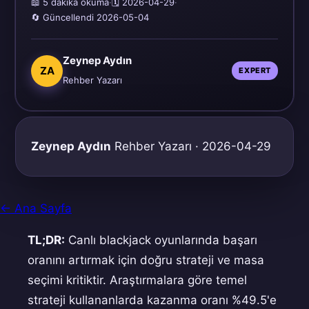
📖 5 dakika okuma
·
🗓️ 2026-04-29
·
🔄 Güncellendi 2026-05-04
Zeynep Aydın
ZA
EXPERT
Rehber Yazarı
Zeynep Aydın
Rehber Yazarı · 2026-04-29
← Ana Sayfa
TL;DR:
Canlı blackjack oyunlarında başarı
oranını artırmak için doğru strateji ve masa
seçimi kritiktir. Araştırmalara göre temel
strateji kullananlarda kazanma oranı %49.5'e