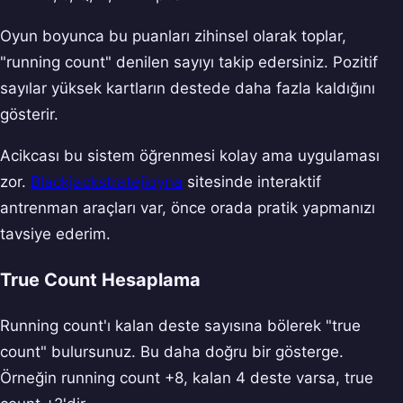
Oyun boyunca bu puanları zihinsel olarak toplar,
"running count" denilen sayıyı takip edersiniz. Pozitif
sayılar yüksek kartların destede daha fazla kaldığını
gösterir.
Acikcası bu sistem öğrenmesi kolay ama uygulaması
zor.
Blackjackstratejioyna
sitesinde interaktif
antrenman araçları var, önce orada pratik yapmanızı
tavsiye ederim.
True Count Hesaplama
Running count'ı kalan deste sayısına bölerek "true
count" bulursunuz. Bu daha doğru bir gösterge.
Örneğin running count +8, kalan 4 deste varsa, true