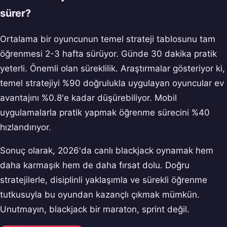
sürer?
Ortalama bir oyuncunun temel strateji tablosunu tam
öğrenmesi 2-3 hafta sürüyor. Günde 30 dakika pratik
yeterli. Önemli olan süreklilik. Araştırmalar gösteriyor ki,
temel stratejiyi %90 doğrulukla uygulayan oyuncular ev
avantajını %0.8'e kadar düşürebiliyor. Mobil
uygulamalarla pratik yapmak öğrenme sürecini %40
hızlandırıyor.
Sonuç olarak, 2026'da canlı blackjack oynamak hem
daha karmaşık hem de daha fırsat dolu. Doğru
stratejilerle, disiplinli yaklaşımla ve sürekli öğrenme
tutkusuyla bu oyundan kazançlı çıkmak mümkün.
Unutmayın, blackjack bir maraton, sprint değil.