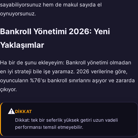
sayabiliyorsunuz hem de makul sayıda el
oynuyorsunuz.
Bankroll Yönetimi 2026: Yeni
Yaklaşımlar
Ha bir de şunu ekleyeyim: Bankroll yönetimi olmadan
en iyi strateji bile işe yaramaz. 2026 verilerine göre,
oyuncuların %76'sı bankroll sınırlarını aşıyor ve zararda
çıkıyor.
⚠️
DIKKAT
Dikkat: tek bir seferlik yüksek getiri uzun vadeli
performansı temsil etmeyebilir.