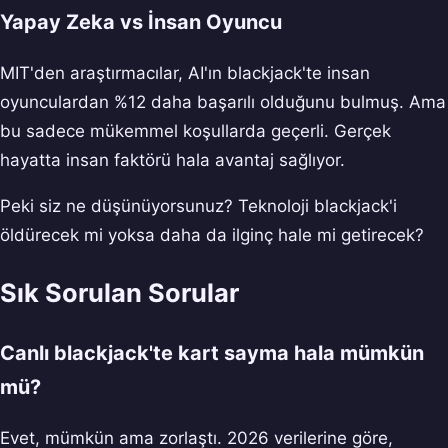
Yapay Zeka vs İnsan Oyuncu
MIT'den araştırmacılar, AI'ın blackjack'te insan
oyunculardan %12 daha başarılı olduğunu bulmuş. Ama
bu sadece mükemmel koşullarda geçerli. Gerçek
hayatta insan faktörü hala avantaj sağlıyor.
Peki siz ne düşünüyorsunuz? Teknoloji blackjack'i
öldürecek mi yoksa daha da ilginç hale mi getirecek?
Sık Sorulan Sorular
Canlı blackjack'te kart sayma hala mümkün
mü?
Evet, mümkün ama zorlaştı. 2026 verilerine göre,