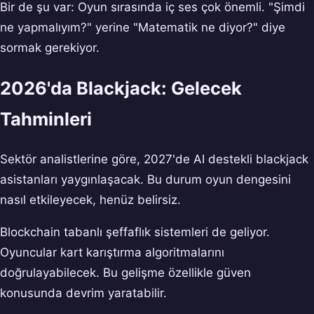
Bir de şu var: Oyun sırasında iç ses çok önemli. "Şimdi
ne yapmalıyım?" yerine "Matematik ne diyor?" diye
sormak gerekiyor.
2026'da Blackjack: Gelecek
Tahminleri
Sektör analistlerine göre, 2027'de AI destekli blackjack
asistanları yaygınlaşacak. Bu durum oyun dengesini
nasıl etkileyecek, henüz belirsiz.
Blockchain tabanlı şeffaflık sistemleri de geliyor.
Oyuncular kart karıştırma algoritmalarını
doğrulayabilecek. Bu gelişme özellikle güven
konusunda devrim yaratabilir.