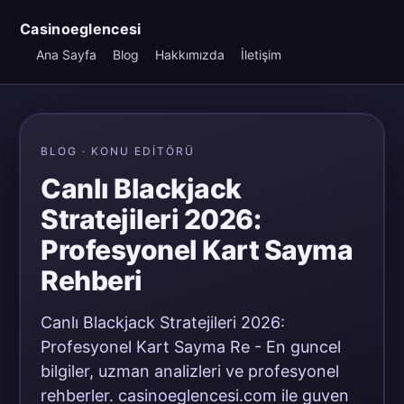
Casinoeglencesi
Ana Sayfa
Blog
Hakkımızda
İletişim
BLOG · KONU EDITÖRÜ
Canlı Blackjack
Stratejileri 2026:
Profesyonel Kart Sayma
Rehberi
Canlı Blackjack Stratejileri 2026:
Profesyonel Kart Sayma Re - En guncel
bilgiler, uzman analizleri ve profesyonel
rehberler. casinoeglencesi.com ile guven