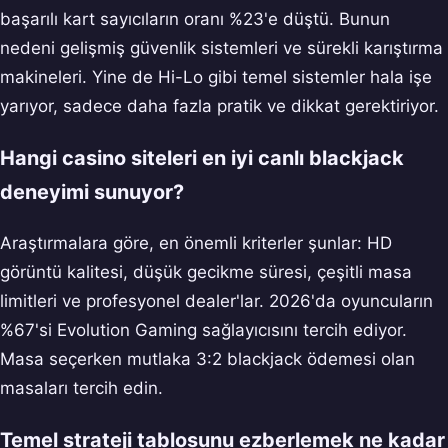
başarılı kart sayıcıların oranı %23'e düştü. Bunun
nedeni gelişmiş güvenlik sistemleri ve sürekli karıştırma
makineleri. Yine de Hi-Lo gibi temel sistemler hala işe
yarıyor, sadece daha fazla pratik ve dikkat gerektiriyor.
Hangi casino siteleri en iyi canlı blackjack
deneyimi sunuyor?
Araştırmalara göre, en önemli kriterler şunlar: HD
görüntü kalitesi, düşük gecikme süresi, çeşitli masa
limitleri ve profesyonel dealer'lar. 2026'da oyuncuların
%67'si Evolution Gaming sağlayıcısını tercih ediyor.
Masa seçerken mutlaka 3:2 blackjack ödemesi olan
masaları tercih edin.
Temel strateji tablosunu ezberlemek ne kadar