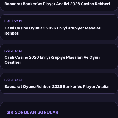
Baccarat Banker Vs Player Analizi 2026 Casino Rehberi
İLGILI YAZI
Canli Casino Oyunlari 2026 En Iyi Krupiyer Masalari
Rehberi
İLGILI YAZI
Canli Casino 2026 En Iyi Krupiye Masalari Ve Oyun
Cesitleri
İLGILI YAZI
Baccarat Oyunu Rehberi 2026 Banker Vs Player Analizi
SIK SORULAN SORULAR