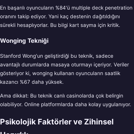
En başarılı oyuncuların %84'ü multiple deck penetration
oranını takip ediyor. Yani kaç destenin dağıtıldığını
sürekli hesaplıyorlar. Bu bilgi kart sayma için kritik.
Wonging Tekniği
Stanford Wong'un geliştirdiği bu teknik, sadece
avantajlı durumlarda masaya oturmayı içeriyor. Veriler
gösteriyor ki, wonging kullanan oyuncuların saatlik
kazancı %67 daha yüksek.
Ama dikkat: Bu teknik canlı casinolarda çok belirgin
olabiliyor. Online platformlarda daha kolay uygulanıyor.
Psikolojik Faktörler ve Zihinsel