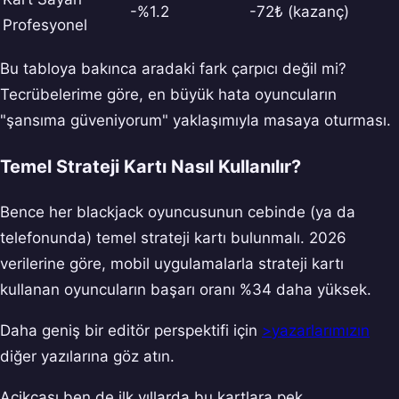
-%1.2
-72₺ (kazanç)
Profesyonel
Bu tabloya bakınca aradaki fark çarpıcı değil mi?
Tecrübelerime göre, en büyük hata oyuncuların
"şansıma güveniyorum" yaklaşımıyla masaya oturması.
Temel Strateji Kartı Nasıl Kullanılır?
Bence her blackjack oyuncusunun cebinde (ya da
telefonunda) temel strateji kartı bulunmalı. 2026
verilerine göre, mobil uygulamalarla strateji kartı
kullanan oyuncuların başarı oranı %34 daha yüksek.
Daha geniş bir editör perspektifi için
>yazarlarımızın
diğer yazılarına göz atın.
Acikcası ben de ilk yıllarda bu kartlara pek