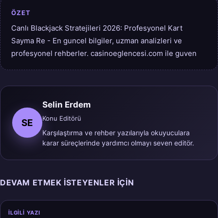
ÖZET
Canlı Blackjack Stratejileri 2026: Profesyonel Kart
Sayma Re - En guncel bilgiler, uzman analizleri ve
profesyonel rehberler. casinoeglencesi.com ile guven
Selin Erdem
Konu Editörü
SE
Karşılaştırma ve rehber yazılarıyla okuyuculara
karar süreçlerinde yardımcı olmayı seven editör.
DEVAM ETMEK ISTEYENLER IÇIN
İLGILI YAZI