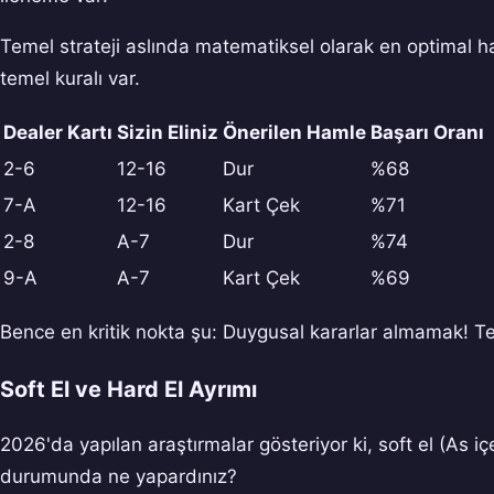
Temel strateji aslında matematiksel olarak en optimal h
temel kuralı var.
Dealer Kartı
Sizin Eliniz
Önerilen Hamle
Başarı Oranı
2-6
12-16
Dur
%68
7-A
12-16
Kart Çek
%71
2-8
A-7
Dur
%74
9-A
A-7
Kart Çek
%69
Bence en kritik nokta şu: Duygusal kararlar almamak! Te
Soft El ve Hard El Ayrımı
2026'da yapılan araştırmalar gösteriyor ki, soft el (As 
durumunda ne yapardınız?