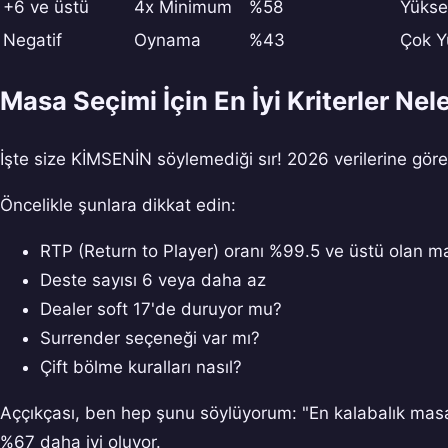
+6 ve üstü
4x Minimum
%58
Yükse
Negatif
Oynama
%43
Çok Y
Masa Seçimi İçin En İyi Kriterler Nel
İşte size KİMSENİN söylemediği sır! 2026 verilerine gör
Öncelikle şunlara dikkat edin:
RTP (Return to Player) oranı %99.5 ve üstü olan m
Deste sayısı 6 veya daha az
Dealer soft 17'de duruyor mu?
Surrender seçeneği var mı?
Çift bölme kuralları nasıl?
Aççıkçası, ben hep şunu söylüyorum: "En kalabalık masa
%67 daha iyi oluyor.