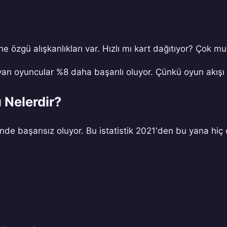
ne özgü alışkanlıkları var. Hızlı mı kart dağıtıyor? Çok 
yan oyuncular %8 daha başarılı oluyor. Çünkü oyun akışı 
 Nelerdir?
e başarısız oluyor. Bu istatistik 2021'den bu yana hiç