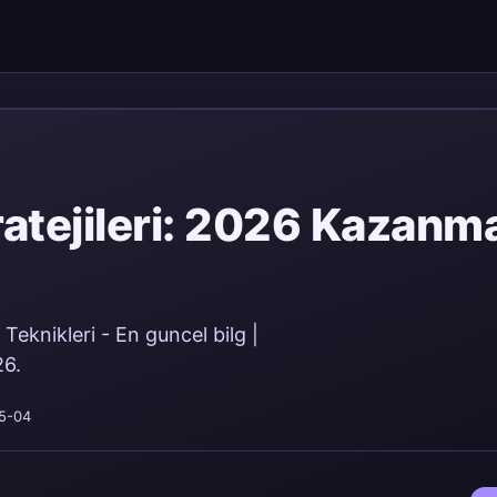
ratejileri: 2026 Kazanm
Teknikleri - En guncel bilg |
26.
05-04