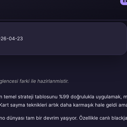
E
2026-04-23
encesi farki ile hazirlanmistir.
için temel strateji tablosunu %99 doğrulukla uygulamak
 Kart sayma teknikleri artık daha karmaşık hale geldi am
o dünyası tam bir devrim yaşıyor. Özellikle canlı blackj