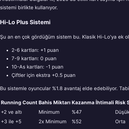
sistemi birlikte kullanıyor.
Hi-Lo Plus Sistemi
Şu an en çok gördüğüm sistem bu. Klasik Hi-Lo'ya ek ola
2-6 kartları: +1 puan
7-9 kartları: 0 puan
10-As kartları: -1 puan
Çiftler için ekstra +0.5 puan
Bu sistemle oyuncular %1.8 avantaj elde edebiliyor. Tabii 
Running Count
Bahis Miktarı
Kazanma İhtimali
Risk 
+2 ve altı
Minimum
%47
Düşü
+3 ile +5
2x Minimum
%52
Orta