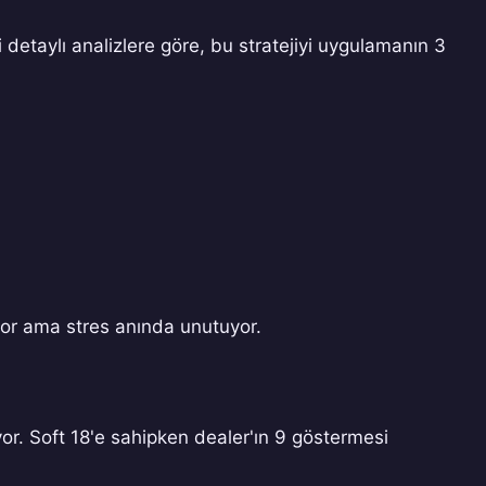
 detaylı analizlere göre, bu stratejiyi uygulamanın 3
iyor ama stres anında unutuyor.
or. Soft 18'e sahipken dealer'ın 9 göstermesi