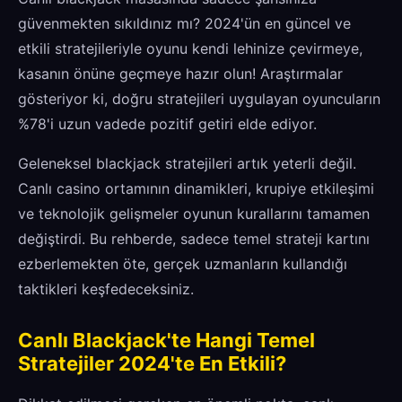
güvenmekten sıkıldınız mı? 2024'ün en güncel ve
etkili stratejileriyle oyunu kendi lehinize çevirmeye,
kasanın önüne geçmeye hazır olun! Araştırmalar
gösteriyor ki, doğru stratejileri uygulayan oyuncuların
%78'i uzun vadede pozitif getiri elde ediyor.
Geleneksel blackjack stratejileri artık yeterli değil.
Canlı casino ortamının dinamikleri, krupiye etkileşimi
ve teknolojik gelişmeler oyunun kurallarını tamamen
değiştirdi. Bu rehberde, sadece temel strateji kartını
ezberlemekten öte, gerçek uzmanların kullandığı
taktikleri keşfedeceksiniz.
Canlı Blackjack'te Hangi Temel
Stratejiler 2024'te En Etkili?