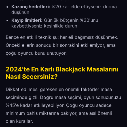
Kazanç hedefleri:
%20 kar elde ettiyseniz durma
düşünün
Kayıp limitleri:
Günlük bütçenin %30'unu
kaybettiyseniz kesinlikle durun
Bence en etkili teknik şu: her eli bağımsız düşünmek.
Önceki ellerin sonucu bir sonrakini etkilemiyor, ama
çoğu oyuncu bunu unutuyor.
2024'te En Karlı Blackjack Masalarını
Nasıl Seçersiniz?
Dikkat edilmesi gereken en önemli faktörler masa
seçiminde gizli. Doğru masa seçimi, oyun sonucunuzu
%45'e kadar etkileyebiliyor. Çoğu oyuncu sadece
minimum bahis miktarına bakıyor, ama asıl önemli
olan kurallar.