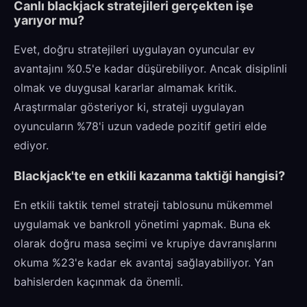
Canlı blackjack stratejileri gerçekten işe
yarıyor mu?
Evet, doğru stratejileri uygulayan oyuncular ev
avantajını %0.5'e kadar düşürebiliyor. Ancak disiplinli
olmak ve duygusal kararlar almamak kritik.
Araştırmalar gösteriyor ki, strateji uygulayan
oyuncuların %78'i uzun vadede pozitif getiri elde
ediyor.
Blackjack'te en etkili kazanma taktiği hangisi?
En etkili taktik temel strateji tablosunu mükemmel
uygulamak ve bankroll yönetimi yapmak. Buna ek
olarak doğru masa seçimi ve krupiye davranışlarını
okuma %23'e kadar ek avantaj sağlayabiliyor. Yan
bahislerden kaçınmak da önemli.