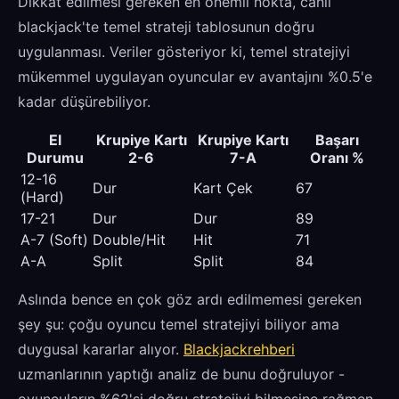
Dikkat edilmesi gereken en önemli nokta, canlı
blackjack'te temel strateji tablosunun doğru
uygulanması. Veriler gösteriyor ki, temel stratejiyi
mükemmel uygulayan oyuncular ev avantajını %0.5'e
kadar düşürebiliyor.
El
Krupiye Kartı
Krupiye Kartı
Başarı
Durumu
2-6
7-A
Oranı %
12-16
Dur
Kart Çek
67
(Hard)
17-21
Dur
Dur
89
A-7 (Soft)
Double/Hit
Hit
71
A-A
Split
Split
84
Aslında bence en çok göz ardı edilmemesi gereken
şey şu: çoğu oyuncu temel stratejiyi biliyor ama
duygusal kararlar alıyor.
Blackjackrehberi
uzmanlarının yaptığı analiz de bunu doğruluyor -