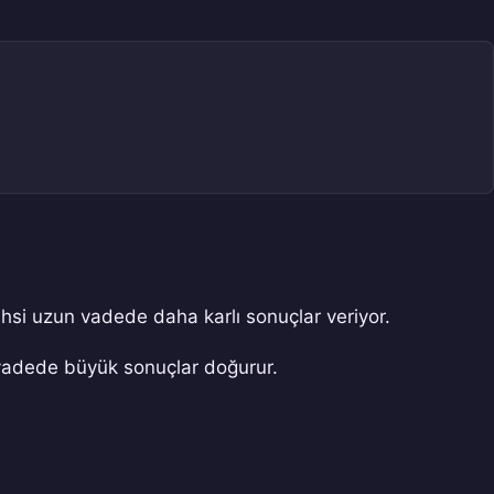
ahsi uzun vadede daha karlı sonuçlar veriyor.
 vadede büyük sonuçlar doğurur.