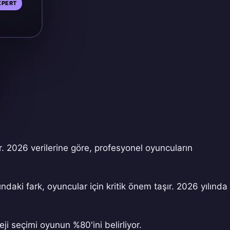
XPERT
. 2026 verilerine göre, profesyonel oyuncuların
ndaki fark, oyuncular için kritik önem taşır. 2026 yılında
i seçimi oyunun %80'ini belirliyor.