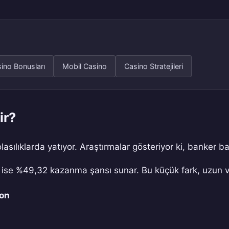
ino Bonusları
Mobil Casino
Casino Stratejileri
ir?
asılıklarda yatıyor. Araştırmalar gösteriyor ki, banker b
si ise %49,32 kazanma şansı sunar. Bu küçük fark, uzun
on