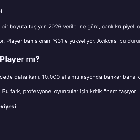
ı
 boyuta taşıyor. 2026 verilerine göre, canlı krupiyeli 
r. Player bahis oranı %31'e yükseliyor. Acikcasi bu duru
 Player mı?
dede daha karlı. 10.000 el simülasyonda banker bahsi o
Bu fark, profesyonel oyuncular için kritik önem taşıyor.
eviyesi