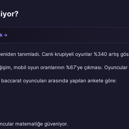
niyor?
ak →
iden tanımladı. Canlı krupiyeli oyunlar %340 artış göst
m, mobil oyun oranlarının %67'ye çıkması. Oyuncular art
l baccarat oyuncuları arasında yapılan ankete göre:
uncular matematiğe güveniyor.