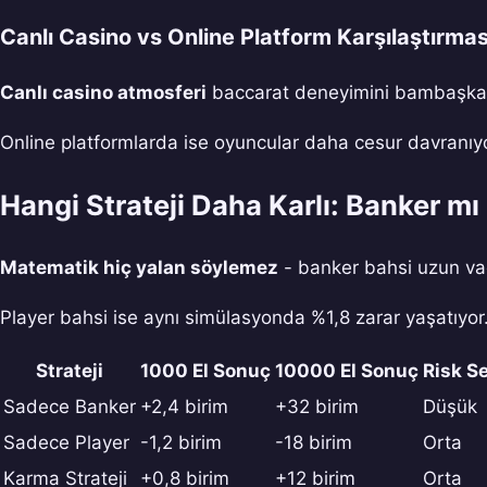
Canlı Casino vs Online Platform Karşılaştırmas
Canlı casino atmosferi
baccarat deneyimini bambaşka bir
Online platformlarda ise oyuncular daha cesur davranıyo
Hangi Strateji Daha Karlı: Banker mı
Matematik hiç yalan söylemez
- banker bahsi uzun va
Player bahsi ise aynı simülasyonda %1,8 zarar yaşatıyor. 
Strateji
1000 El Sonuç
10000 El Sonuç
Risk S
Sadece Banker
+2,4 birim
+32 birim
Düşük
Sadece Player
-1,2 birim
-18 birim
Orta
Karma Strateji
+0,8 birim
+12 birim
Orta