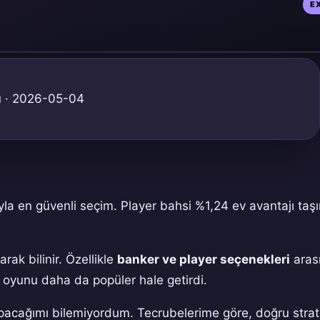
E
ü · 2026-05-04
a en güvenli seçim. Player bahsi %1,24 ev avantajı taşır
rak bilinir. Özellikle
banker ve player seçenekleri
arası
 oyunu daha da popüler hale getirdi.
pacağımı bilemiyordum. Tecrubelerime göre, doğru stratej