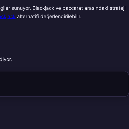
lgiler sunuyor. Blackjack ve baccarat arasındaki strateji
ackjack
alternatifi değerlendirilebilir.
diyor.