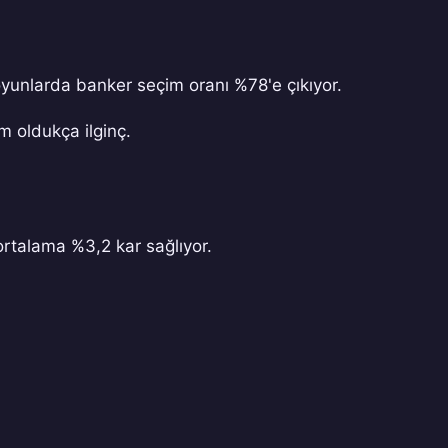
oyunlarda banker seçim oranı %78'e çıkıyor.
m oldukça ilginç.
rtalama %3,2 kar sağlıyor.