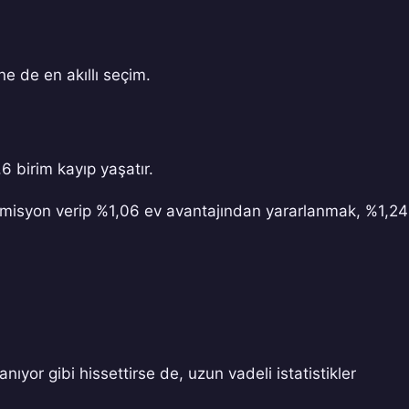
e de en akıllı seçim.
6 birim kayıp yaşatır.
misyon verip %1,06 ev avantajından yararlanmak, %1,24
ıyor gibi hissettirse de, uzun vadeli istatistikler