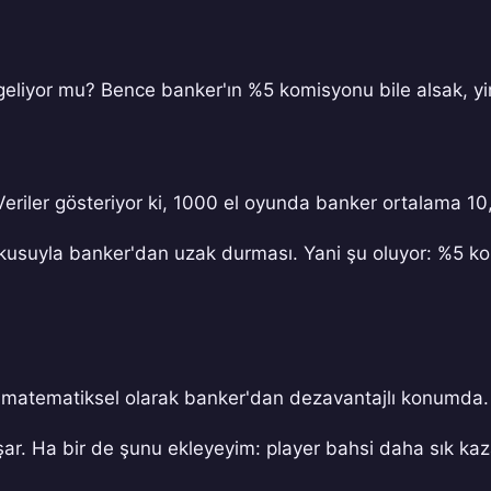
eliyor mu? Bence banker'ın %5 komisyonu bile alsak, yin
eriler gösteriyor ki, 1000 el oyunda banker ortalama 10,
usuyla banker'dan uzak durması. Yani şu oluyor: %5 ko
k matematiksel olarak banker'dan dezavantajlı konumda.
ar. Ha bir de şunu ekleyeyim: player bahsi daha sık kazan