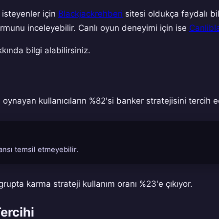
isteyenler için
Blackjackrehberi
sitesi oldukça faydalı bi
rmunu inceleyebilir. Canlı oyun deneyimi için ise
Canlibl
ında bilgi alabilirsiniz.
oynayan kullanıcıların %82'si banker stratejisini tercih e
ansı temsil etmeyebilir.
rupta karma strateji kullanım oranı %23'e çıkıyor.
ercihi