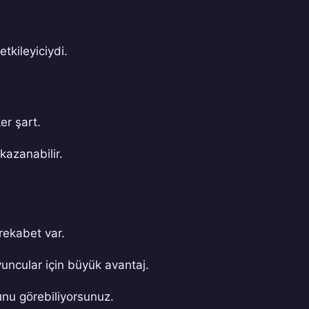
kileyiciydi.
er şart.
kazanabilir.
rekabet var.
uncular için büyük avantaj.
ğunu görebiliyorsunuz.