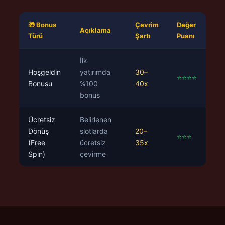
🎁 Bonus
Çevrim
Değer
Açıklama
Türü
Şartı
Puanı
İlk
Hoşgeldin
yatırımda
30–
⭐⭐⭐⭐
Bonusu
%100
40x
bonus
Ücretsiz
Belirlenen
Dönüş
slotlarda
20–
⭐⭐⭐
(Free
ücretsiz
35x
Spin)
çevirme