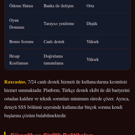
Ödeme Hatası
Banka ile iletişim
Orta
Oyun
Tarayıcı yenileme
Düşük
Donması
Bonus Sorunu
Canlı destek
Yüksek
Hesap
Doğrulama
Yüksek
Kısıtlaması
tamamlama
Raxcasino
, 7/24 canlı destek hizmeti ile kullanıcılarına kesintisiz
hizmet sunmaktadır. Platform, Türkçe destek ekibi ile dil bariyerini
ortadan kaldırır ve teknik sorunları minimum sürede çözer. Ayrıca,
detaylı SSS bölümü sayesinde kullanıcılar birçok soruna kendi
başlarına çözüm bulabilmektedir.