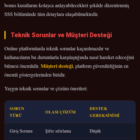
bonus kurallarını kolayca anlayabilecekleri şekilde düzenlenmiş
SSS bölümünde tüm detaylara ulaşabilmektedir.
Teknik Sorunlar ve Müşteri Desteği
Online platformlarda teknik sorunlar kaçınılmazdır ve
kullanıcıların bu durumlarla karşılaştığında nasıl hareket edeceğini
Müşteri desteği
bilmesi önemlidir.
, platform güvenilirliğinin en
önemli göstergelerinden biridir.
Yaygın teknik sorunlar ve çözüm önerileri:
SORUN
DESTEK
OLASI ÇÖZÜM
TÜRÜ
GEREKSINIMI
Giriş Sorunu
Şifre sıfırlama
Düşük