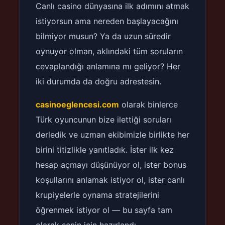
Canlı casino dünyasına ilk adımını atmak
istiyorsun ama nereden başlayacağını
bilmiyor musun? Ya da uzun süredir
oynuyor olman, aklındaki tüm soruların
cevaplandığı anlamına mı geliyor? Her
iki durumda da doğru adrestesin.
casinoeglencesi.com
olarak binlerce
Türk oyuncunun bize ilettiği soruları
derledik ve uzman ekibimizle birlikte her
birini titizlikle yanıtladık. İster ilk kez
hesap açmayı düşünüyor ol, ister bonus
koşullarını anlamak istiyor ol, ister canlı
krupiyelerle oynama stratejilerini
öğrenmek istiyor ol — bu sayfa tam
olarak senin için hazırlandı.