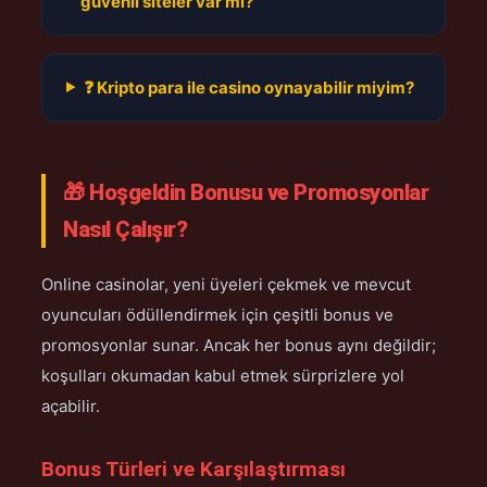
güvenli siteler var mı?
❓ Kripto para ile casino oynayabilir miyim?
🎁 Hoşgeldin Bonusu ve Promosyonlar
Nasıl Çalışır?
Online casinolar, yeni üyeleri çekmek ve mevcut
oyuncuları ödüllendirmek için çeşitli bonus ve
promosyonlar sunar. Ancak her bonus aynı değildir;
koşulları okumadan kabul etmek sürprizlere yol
açabilir.
Bonus Türleri ve Karşılaştırması