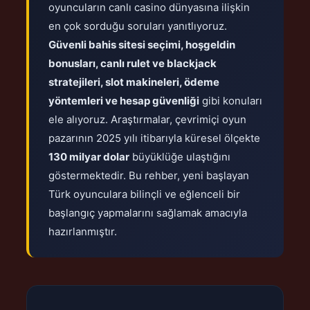
oyuncuların canlı casino dünyasına ilişkin
en çok sorduğu soruları yanıtlıyoruz.
Güvenli bahis sitesi seçimi, hoşgeldin
bonusları, canlı rulet ve blackjack
stratejileri, slot makineleri, ödeme
yöntemleri ve hesap güvenliği
gibi konuları
ele alıyoruz. Araştırmalar, çevrimiçi oyun
pazarının 2025 yılı itibarıyla küresel ölçekte
130 milyar dolar
büyüklüğe ulaştığını
göstermektedir. Bu rehber, yeni başlayan
Türk oyunculara bilinçli ve eğlenceli bir
başlangıç yapmalarını sağlamak amacıyla
hazırlanmıştır.