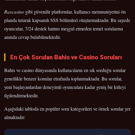
Raxcasino
gibi güvenilir platformlar, kullanıcı memnuniyetini ön
planda tutarak kapsamlı SSS bölümleri oluşturmaktadır. Bu sayede
oyuncular, 7/24 destek hattını meşgul etmeden temel sorularına
anında cevap bulabilmektedir.
En Çok Sorulan Bahis ve Casino Soruları
Bahis ve casino dünyasında kullanıcıların en sık sorduğu sorular
genellikle benzer konular etrafında toplanmaktadır. Bu sorular,
yeni başlayanlardan deneyimli oyunculara kadar geniş bir kitleyi
ilgilendirmektedir.
Aşağıdaki tabloda en popüler soru kategorileri ve örnek sorular yer
almaktadır: