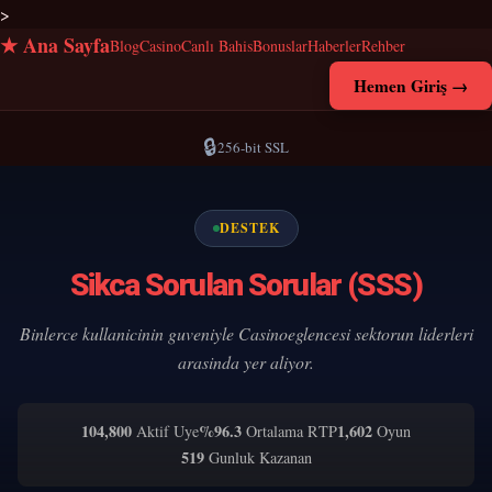
>
★ Ana Sayfa
Blog
Casino
Canlı Bahis
Bonuslar
Haberler
Rehber
Hemen Giriş →
🔒
256-bit SSL
DESTEK
Sikca Sorulan Sorular (SSS)
Binlerce kullanicinin guveniyle Casinoeglencesi sektorun liderleri
arasinda yer aliyor.
104,800
%96.3
1,602
Aktif Uye
Ortalama RTP
Oyun
519
Gunluk Kazanan