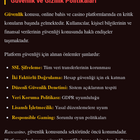
Güvenlik ve Gizlilik Politikaları
Güvenlik
konusu, online bahis ve casino platformlarında en kritik
konuların başında gelmektedir. Kullanıcılar, kişisel bilgilerinin ve
finansal verilerinin güvenliği konusunda haklı endişeler
taşımaktadır.
Platform güvenliği için alınan önlemler şunlardır:
SSL Şifreleme:
Tüm veri transferlerinin korunması
İki Faktörlü Doğrulama:
Hesap güvenliği için ek katman
Düzenli Güvenlik Denetimi:
Sistem açıklarının tespiti
Veri Koruma Politikası:
GDPR uyumluluğu
Lisanslı İşletmecilik:
Yasal düzenlemelere uyum
Responsible Gaming:
Sorumlu oyun politikaları
Raxcasino
, güvenlik konusunda sektöründe öncü konumdadır.