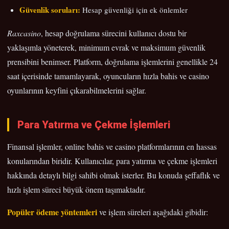
Güvenlik soruları:
Hesap güvenliği için ek önlemler
Raxcasino
, hesap doğrulama sürecini kullanıcı dostu bir
yaklaşımla yöneterek, minimum evrak ve maksimum güvenlik
prensibini benimser. Platform, doğrulama işlemlerini genellikle 24
saat içerisinde tamamlayarak, oyuncuların hızla bahis ve casino
oyunlarının keyfini çıkarabilmelerini sağlar.
Para Yatırma ve Çekme İşlemleri
Finansal işlemler, online bahis ve casino platformlarının en hassas
konularından biridir. Kullanıcılar, para yatırma ve çekme işlemleri
hakkında detaylı bilgi sahibi olmak isterler. Bu konuda şeffaflık ve
hızlı işlem süreci büyük önem taşımaktadır.
Popüler ödeme yöntemleri
ve işlem süreleri aşağıdaki gibidir: