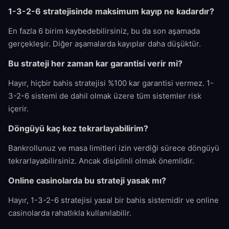
1-3-2-6 stratejisinde maksimum kayıp ne kadardır?
En fazla 6 birim kaybedebilirsiniz, bu da son aşamada
gerçekleşir. Diğer aşamalarda kayıplar daha düşüktür.
Bu strateji her zaman kar garantisi verir mi?
Hayır, hiçbir bahis stratejisi %100 kar garantisi vermez. 1-
3-2-6 sistemi de dahil olmak üzere tüm sistemler risk
içerir.
Döngüyü kaç kez tekrarlayabilirim?
Bankrollunuz ve masa limitleri izin verdiği sürece döngüyü
tekrarlayabilirsiniz. Ancak disiplinli olmak önemlidir.
Online casinolarda bu strateji yasak mı?
Hayır, 1-3-2-6 stratejisi yasal bir bahis sistemidir ve online
casinolarda rahatlıkla kullanılabilir.